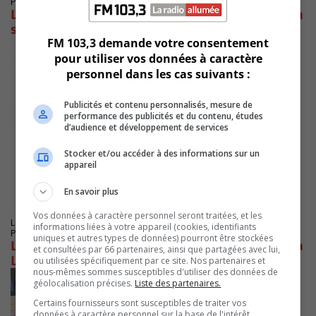
Publié le 3 octobre 2025 à 10h51
Longueuil adopte sa nouvelle réglementation
sur les Commissions
FM 103,3 demande votre consentement
pour utiliser vos données à caractère
personnel dans les cas suivants :
Publicités et contenu personnalisés, mesure de
performance des publicités et du contenu, études
d’audience et développement de services
Stocker et/ou accéder à des informations sur un
appareil
En savoir plus
Vos données à caractère personnel seront traitées, et les
LONGUEUIL
informations liées à votre appareil (cookies, identifiants
Publié le 25 septembre 2025 à 09h49
uniques et autres types de données) pourront être stockées
L’opposition électorale est dans dix districts à
et consultées par 66 partenaires, ainsi que partagées avec lui,
Longueuil
ou utilisées spécifiquement par ce site. Nos partenaires et
nous-mêmes sommes susceptibles d'utiliser des données de
géolocalisation précises.
Liste des partenaires.
Certains fournisseurs sont susceptibles de traiter vos
données à caractère personnel sur la base de l'intérêt