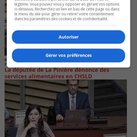
légitime. Vous pouvez vous y opposer en gérant vos options
ci-dessous. Recherchez un lien en bas de cette page ou dans
le menu du site pour gérer ou retirer votre consentement
dans les paramètres des cookies et de confidentialité.
Autoriser
Gérer vos préférences
BROSSARD
Publié le 23 septembre 2025 à 16h25
La députée de La Pinière dénonce des
services alimentaires en CHSLD