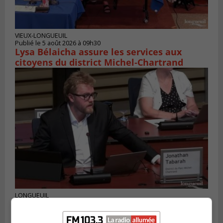
VIEUX-LONGUEUIL
Publié le 5 août 2026 à 09h30
Lysa Bélaicha assure les services aux
citoyens du district Michel‑Chartrand
LONGUEUIL
Publié le 4 août 2026 à 08h28
Longueuil demande de reporter une
élection partielle