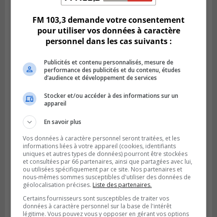
FM 103,3 demande votre consentement
pour utiliser vos données à caractère
personnel dans les cas suivants :
Publicités et contenu personnalisés, mesure de
performance des publicités et du contenu, études
d’audience et développement de services
Stocker et/ou accéder à des informations sur un
appareil
En savoir plus
VIEUX-LONGUEUIL
Publié le 3 août 2026 à 14h47
Vos données à caractère personnel seront traitées, et les
Le Livre bleu rassemble 200 curieux à
informations liées à votre appareil (cookies, identifiants
Longueuil
uniques et autres types de données) pourront être stockées
et consultées par 66 partenaires, ainsi que partagées avec lui,
ou utilisées spécifiquement par ce site. Nos partenaires et
nous-mêmes sommes susceptibles d'utiliser des données de
géolocalisation précises.
Liste des partenaires.
Certains fournisseurs sont susceptibles de traiter vos
données à caractère personnel sur la base de l'intérêt
légitime. Vous pouvez vous y opposer en gérant vos options