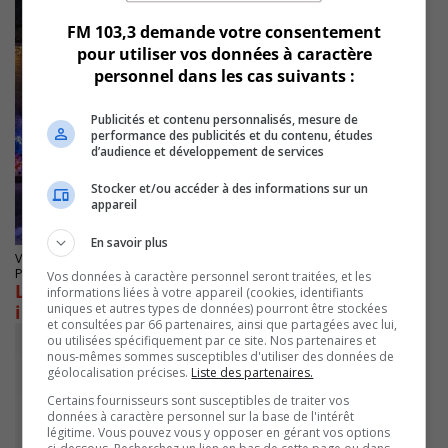
FM 103,3 demande votre consentement
pour utiliser vos données à caractère
personnel dans les cas suivants :
Publicités et contenu personnalisés, mesure de
performance des publicités et du contenu, études
d’audience et développement de services
Stocker et/ou accéder à des informations sur un
appareil
En savoir plus
VARENNES
Publié le 21 Décembre 2024 à 12h00
Vos données à caractère personnel seront traitées, et les
Le concours de la Féérie des lumières
informations liées à votre appareil (cookies, identifiants
uniques et autres types de données) pourront être stockées
illumine à nouveau Varennes cette année
et consultées par 66 partenaires, ainsi que partagées avec lui,
ou utilisées spécifiquement par ce site. Nos partenaires et
nous-mêmes sommes susceptibles d'utiliser des données de
géolocalisation précises.
Liste des partenaires.
Certains fournisseurs sont susceptibles de traiter vos
données à caractère personnel sur la base de l'intérêt
légitime. Vous pouvez vous y opposer en gérant vos options