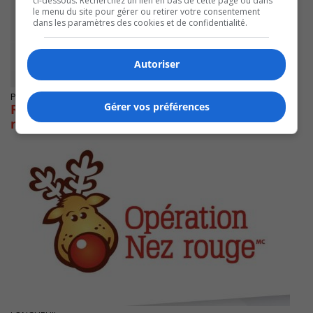
ci-dessous. Recherchez un lien en bas de cette page ou dans
le menu du site pour gérer ou retirer votre consentement
dans les paramètres des cookies et de confidentialité.
Autoriser
Publié le 20 Décembre 2024 à 14h00
Gérer vos préférences
Revenu Québec adapte temporairement ses
mesures face aux retards postaux