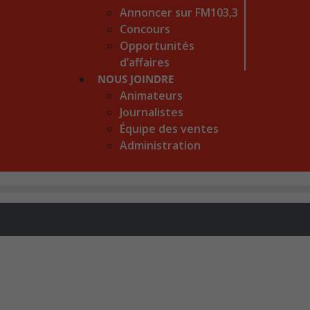
Annoncer sur FM103,3
Concours
Opportunités
d’affaires
NOUS JOINDRE
Animateurs
Journalistes
Équipe des ventes
Administration