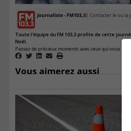
|
Journaliste - FM103,3
Contacter le ou la 
Toute l'équipe du FM 103,3 profite de cette journé
Noël.
Passez de précieux moments avec ceux qui vous entou
Vous aimerez aussi