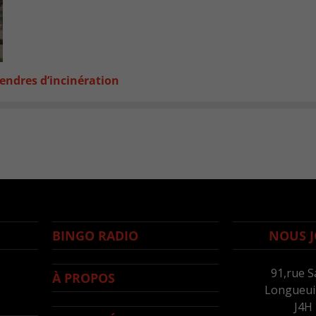
endres d’incinération
BINGO RADIO
NOUS J
91,rue S
À PROPOS
Longueuil
J4H