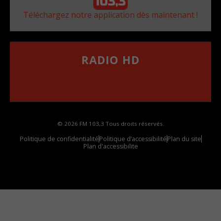
Téléchargez notre application dès maintenant !
RADIO HD
••••••••••••••••••
Comment synthoniser la fréquence HD dans
votre voiture
© 2026 FM 103,3 Tous droits réservés.
Politique de confidentialité
Politique d’accessibilité
Plan du site
Plan d'accessibilite