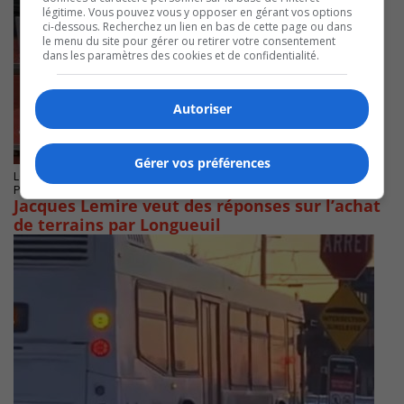
légitime. Vous pouvez vous y opposer en gérant vos options
ci-dessous. Recherchez un lien en bas de cette page ou dans
le menu du site pour gérer ou retirer votre consentement
dans les paramètres des cookies et de confidentialité.
Autoriser
Gérer vos préférences
LONGUEUIL
Publié le 26 février 2025 à 16h00
Jacques Lemire veut des réponses sur l’achat
de terrains par Longueuil