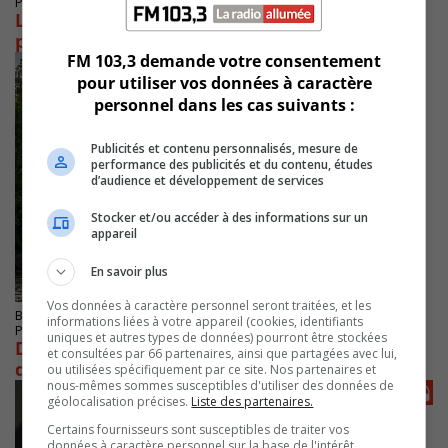
Publié le 10 juin 2025 à 07h36
La STM ajuste ses communications après une
première journée confuse
FM 103,3 demande votre consentement
pour utiliser vos données à caractère
personnel dans les cas suivants :
Publicités et contenu personnalisés, mesure de
performance des publicités et du contenu, études
d’audience et développement de services
Stocker et/ou accéder à des informations sur un
appareil
En savoir plus
Vos données à caractère personnel seront traitées, et les
BROSSARD
informations liées à votre appareil (cookies, identifiants
Publié le 29 mai 2025 à 13h15
uniques et autres types de données) pourront être stockées
Des fermetures complètes du REM cet été et
et consultées par 66 partenaires, ainsi que partagées avec lui,
du transport par autobus
ou utilisées spécifiquement par ce site. Nos partenaires et
nous-mêmes sommes susceptibles d'utiliser des données de
géolocalisation précises.
Liste des partenaires.
Certains fournisseurs sont susceptibles de traiter vos
données à caractère personnel sur la base de l'intérêt