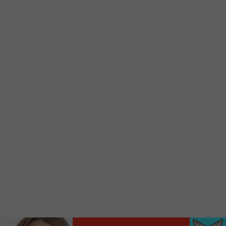
Ajoutez un signet FM 103,3 sur votre écran
d’accueil rapidement.
Voici la procédure ;)
À partir de votre téléphone, allez sur le site
internet de la Radio allumée au
www.fm1033.ca
Ensuite cliquez sur l’icône situé au bas de
votre écran
(celui qui représente un carré incluant une
flèche dirigé vers le haut)
Cliquez maintenant sur l’option Ajouter sur
l’écran d’accueil et vous verrez apparaître le
logo du FM 103,3
Faites Enregistrer en haut à droite.
Et voilà! Toutes les infos et l’écoute de votre radio
locale vous sont maintenant accessibles en un clic!