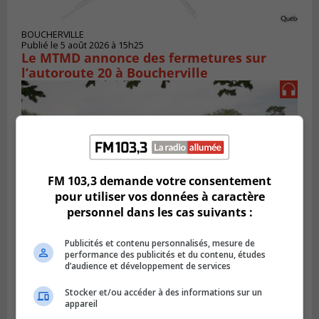
BOUCHERVILLE
Publié le 5 août 2026 à 15h25
Le MTMD annonce des fermetures sur
l’autoroute 20 à Boucherville
FM 103,3 demande votre consentement
pour utiliser vos données à caractère
personnel dans les cas suivants :
Publicités et contenu personnalisés, mesure de
performance des publicités et du contenu, études
VIEUX-LONGUEUIL
d’audience et développement de services
Publié le 31 juillet 2026 à 14h20
Le RTL dévoile sa nouvelle flotte de
Stocker et/ou accéder à des informations sur un
transport adapté
appareil