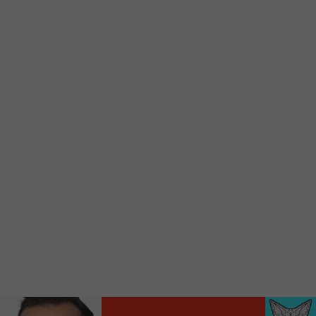
Voici la procédure ;)
À partir de votre téléphone, allez sur le site
internet de la Radio allumée au
www.fm1033.ca
Ensuite cliquez sur l’icône situé au bas de
votre écran
(celui qui représente un carré incluant une
flèche dirigé vers le haut)
Cliquez maintenant sur l’option Ajouter sur
l’écran d’accueil et vous verrez apparaître le
logo du FM 103,3
Faites Enregistrer en haut à droite.
Et voilà! Toutes les infos et l’écoute de votre radio
locale vous sont maintenant accessibles en un clic!
Audio
00:00
00:00