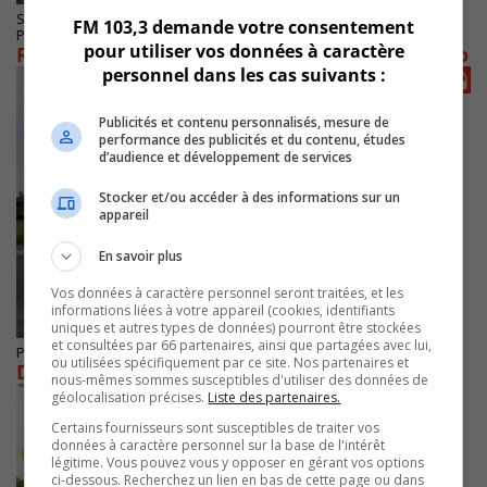
SAINT-BRUNO-DE-MONTARVILLE
FM 103,3 demande votre consentement
Publié le 4 mars 2022 à 13h01
pour utiliser vos données à caractère
Réaménagement du parc Jolliet à Saint-Bruno
personnel dans les cas suivants :
Publicités et contenu personnalisés, mesure de
performance des publicités et du contenu, études
d’audience et développement de services
Stocker et/ou accéder à des informations sur un
appareil
En savoir plus
Vos données à caractère personnel seront traitées, et les
informations liées à votre appareil (cookies, identifiants
uniques et autres types de données) pourront être stockées
et consultées par 66 partenaires, ainsi que partagées avec lui,
Publié le 24 août 2021 à 15h20
ou utilisées spécifiquement par ce site. Nos partenaires et
Des jeux pour les ados au parc des Semis
nous-mêmes sommes susceptibles d'utiliser des données de
géolocalisation précises.
Liste des partenaires.
Certains fournisseurs sont susceptibles de traiter vos
données à caractère personnel sur la base de l'intérêt
légitime. Vous pouvez vous y opposer en gérant vos options
ci-dessous. Recherchez un lien en bas de cette page ou dans