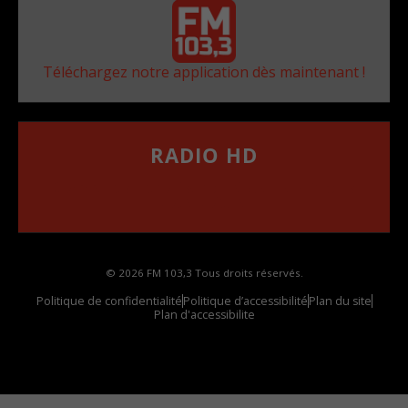
Téléchargez notre application dès maintenant !
RADIO HD
••••••••••••••••••
Comment synthoniser la fréquence HD dans
votre voiture
© 2026 FM 103,3 Tous droits réservés.
Politique de confidentialité
Politique d’accessibilité
Plan du site
Plan d'accessibilite