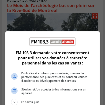
Publié le 5 août 2026 à 13h50
Le Mois de l’archéologie bat son plein sur
la Rive-Sud de Montréal
FM 103,3 demande votre consentement
pour utiliser vos données à caractère
personnel dans les cas suivants :
SAINT-HUBERT
Publicités et contenu personnalisés, mesure de
Publié le 3 août 2026 à 12h00
performance des publicités et du contenu, études
L’arrivée du marché saisonnier à Saint-
d’audience et développement de services
Hubert
Stocker et/ou accéder à des informations sur un
appareil
En savoir plus