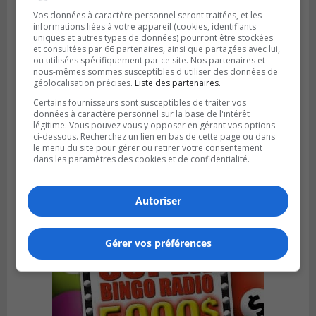
Vos données à caractère personnel seront traitées, et les
informations liées à votre appareil (cookies, identifiants
uniques et autres types de données) pourront être stockées
et consultées par 66 partenaires, ainsi que partagées avec lui,
ou utilisées spécifiquement par ce site. Nos partenaires et
nous-mêmes sommes susceptibles d'utiliser des données de
géolocalisation précises.
Liste des partenaires.
Certains fournisseurs sont susceptibles de traiter vos
données à caractère personnel sur la base de l'intérêt
légitime. Vous pouvez vous y opposer en gérant vos options
SAINT-BRUNO-DE-MONTARVILLE
ci-dessous. Recherchez un lien en bas de cette page ou dans
Publié le 2 août 2026 à 08h06
le menu du site pour gérer ou retirer votre consentement
La Fête des parcs est de retour à Saint-
dans les paramètres des cookies et de confidentialité.
Bruno
Autoriser
Gérer vos préférences