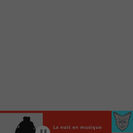
Voici la procédure ;)
À partir de votre téléphone, allez sur le site
internet de la Radio allumée au
www.fm1033.ca
Ensuite cliquez sur l’icône situé au bas de
votre écran
(celui qui représente un carré incluant une
flèche dirigé vers le haut)
Cliquez maintenant sur l’option Ajouter sur
l’écran d’accueil et vous verrez apparaître le
logo du FM 103,3
Faites Enregistrer en haut à droite.
Et voilà! Toutes les infos et l’écoute de votre radio
locale vous sont maintenant accessibles en un clic!
Audio
00:00
00:00
La nuit en musique
Player