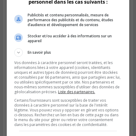
personnel dans les cas suivants :
Publicités et contenu personnalisés, mesure de
performance des publicités et du contenu, études
d’audience et développement de services
SAINT-CATHERINE
Stocker et/ou accéder à des informations sur un
Publié le 3 août 2026 à 13h52
appareil
Martin-Olivier Cardinal change de cap et
rejoint la LHJMQ
En savoir plus
Vos données à caractère personnel seront traitées, et les
informations liées à votre appareil (cookies, identifiants
uniques et autres types de données) pourront être stockées
et consultées par 66 partenaires, ainsi que partagées avec lui,
ou utilisées spécifiquement par ce site. Nos partenaires et
nous-mêmes sommes susceptibles d'utiliser des données de
géolocalisation précises.
Liste des partenaires.
Certains fournisseurs sont susceptibles de traiter vos
données à caractère personnel sur la base de l'intérêt
légitime. Vous pouvez vous y opposer en gérant vos options
ci-dessous. Recherchez un lien en bas de cette page ou dans
le menu du site pour gérer ou retirer votre consentement
dans les paramètres des cookies et de confidentialité.