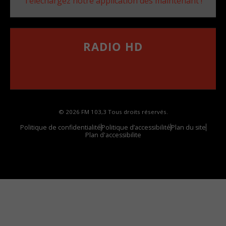
Téléchargez notre application dès maintenant !
RADIO HD
••••••••••••••••••
Comment synthoniser la fréquence HD dans
votre voiture
© 2026 FM 103,3 Tous droits réservés.
Politique de confidentialité
Politique d’accessibilité
Plan du site
Plan d'accessibilite