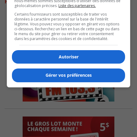
Park
nous-mêmes sommes susceptibles d'utiliser des données de
géolocalisation précises.
Liste des partenaires.
Certains fournisseurs sont susceptibles de traiter vos
données à caractère personnel sur la base de l'intérêt
légitime. Vous pouvez vous y opposer en gérant vos options
ci-dessous. Recherchez un lien en bas de cette page ou dans
le menu du site pour gérer ou retirer votre consentement
dans les paramètres des cookies et de confidentialité.
Autoriser
Gérer vos préférences