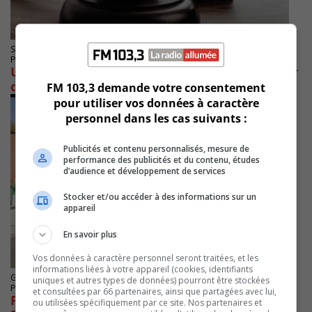
SAINT-HUBERT
Publié le 15 août 2024 à 17h34
Une entreprise de Varennes condamnée pour
déversement en environnement
FM 103,3 demande votre consentement
pour utiliser vos données à caractère
personnel dans les cas suivants :
Publicités et contenu personnalisés, mesure de
performance des publicités et du contenu, études
d’audience et développement de services
Stocker et/ou accéder à des informations sur un
appareil
En savoir plus
Vos données à caractère personnel seront traitées, et les
informations liées à votre appareil (cookies, identifiants
GREENFIELD PARK
uniques et autres types de données) pourront être stockées
Publié le 19 juin 2024 à 08h20
et consultées par 66 partenaires, ainsi que partagées avec lui,
Préoccupations sur la sécurité à Greenfield
ou utilisées spécifiquement par ce site. Nos partenaires et