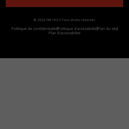
© 2026 FM 103,3 Tous droits réservés.
Politique de confidentialité
Politique d’accessibilité
Plan du site
Plan d'accessibilite
Comment installer notre vignette sur votre