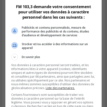
FM 103,3 demande votre consentement
pour utiliser vos données à caractère
personnel dans les cas suivants :
Publicités et contenu personnalisés, mesure de
performance des publicités et du contenu, études
d’audience et développement de services
Stocker et/ou accéder à des informations sur un
appareil
En savoir plus
BOUCHERVILLE
Publié le 5 août 2026 à 06h54
La SQ recense 18 décès pendant les
Vos données à caractère personnel seront traitées, et les
informations liées à votre appareil (cookies, identifiants
vacances de la construction
uniques et autres types de données) pourront être stockées
et consultées par 66 partenaires, ainsi que partagées avec lui,
ou utilisées spécifiquement par ce site. Nos partenaires et
nous-mêmes sommes susceptibles d'utiliser des données de
géolocalisation précises.
Liste des partenaires.
Certains fournisseurs sont susceptibles de traiter vos
données à caractère personnel sur la base de l'intérêt
légitime. Vous pouvez vous y opposer en gérant vos options
ci-dessous. Recherchez un lien en bas de cette page ou dans