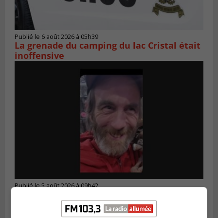
Publié le 6 août 2026 à 05h39
La grenade du camping du lac Cristal était
inoffensive
Publié le 5 août 2026 à 09h42
La SQ lance un appel à la population pour
retrouver un homme disparu