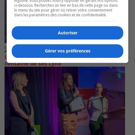
légitime. Vous pouvez vous y opposer en gérant vos options
ci-dessous. Recherchez un lien en bas de cette page ou dans
le menu du site pour gérer ou retirer votre consentement
dans les paramètres des cookies et de confidentialité.
Autoriser
LONGUEUIL
Gérer vos préférences
Publié le 13 mai 2025 à 15h40
Le Cégep Édouard-Montpetit récompense une
centaine de ses Lynx