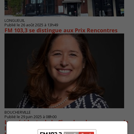
LONGUEUIL
Publié le 26 août 2025 à 13h49
FM 103,3 se distingue aux Prix Rencontres
BOUCHERVILLE
Publié le 29 juin 2025 à 08h00
La présidente de la Chambre de commerce de
la Rive-Sud Isabelle Foisy reçoit le prix