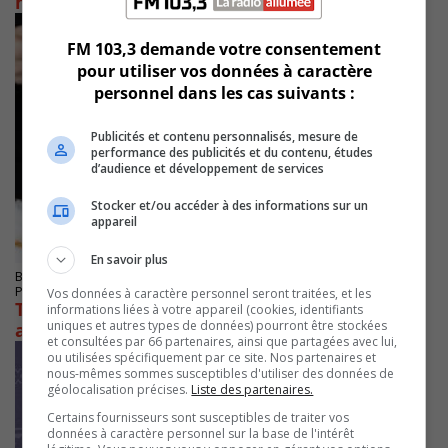
hommage au bénévolat
FM 103,3 demande votre consentement
pour utiliser vos données à caractère
personnel dans les cas suivants :
Publicités et contenu personnalisés, mesure de
performance des publicités et du contenu, études
d’audience et développement de services
Stocker et/ou accéder à des informations sur un
appareil
En savoir plus
BROSSARD
Publié le 3 juin 2025 à 05h31
Vos données à caractère personnel seront traitées, et les
Tourisme Montérégie fait le point sur une
informations liées à votre appareil (cookies, identifiants
uniques et autres types de données) pourront être stockées
année marquante
et consultées par 66 partenaires, ainsi que partagées avec lui,
ou utilisées spécifiquement par ce site. Nos partenaires et
nous-mêmes sommes susceptibles d'utiliser des données de
géolocalisation précises.
Liste des partenaires.
Certains fournisseurs sont susceptibles de traiter vos
données à caractère personnel sur la base de l'intérêt