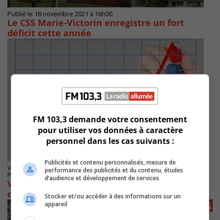
Publié le 18 novembre 2021 à 16h00
Le CSS Marie-Victorin enregistre un fort
déficit cette année
FM 103,3 demande votre consentement
pour utiliser vos données à caractère
personnel dans les cas suivants :
Publicités et contenu personnalisés, mesure de
VARENNES
performance des publicités et du contenu, études
Publié le 27 octobre 2021 à 12h00
d’audience et développement de services
Varennes : un « mirage économique » selon
certains candidats
Stocker et/ou accéder à des informations sur un
appareil