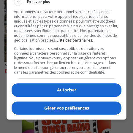
En savoir plus
Vos données à caractère personnel seront traitées, et les
informations liées à votre appareil (cookies, identifiants
uniques et autres types de données) pourront être stockées
et consultées par 66 partenaires, ainsi que partagées avec lui,
ou utilisées spécifiquement par ce site. Nos partenaires et
nous-mêmes sommes susceptibles d'utiliser des données de
géolocalisation précises.
Liste des partenaires.
Certains fournisseurs sont susceptibles de traiter vos
données à caractère personnel sur la base de l'intérêt
légitime. Vous pouvez vous y opposer en gérant vos options
ci-dessous. Recherchez un lien en bas de cette page ou dans
Publié le 26 mai 2021 à 14h00
le menu du site pour gérer ou retirer votre consentement
Boucherville fait le bilan de ses réalisations
dans les paramètres des cookies et de confidentialité.
Autoriser
Gérer vos préférences