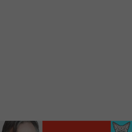
Voici la procédure ;)
À partir de votre téléphone, allez sur le site
internet de la Radio allumée au
www.fm1033.ca
Ensuite cliquez sur l’icône situé au bas de
votre écran
(celui qui représente un carré incluant une
flèche dirigé vers le haut)
Cliquez maintenant sur l’option Ajouter sur
l’écran d’accueil et vous verrez apparaître le
logo du FM 103,3
Faites Enregistrer en haut à droite.
Et voilà! Toutes les infos et l’écoute de votre radio
locale vous sont maintenant accessibles en un clic!
Audio
00:00
00:00