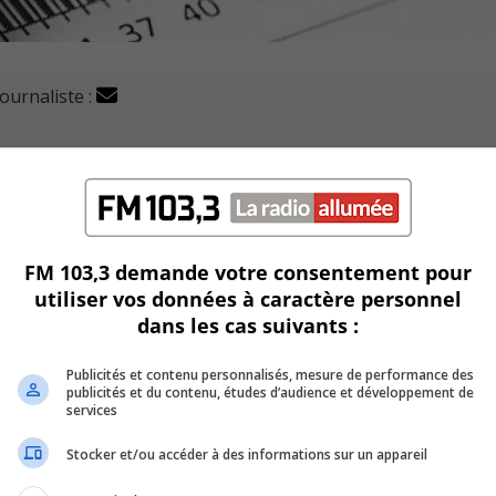
journaliste :
M$ en 2021, selon son plus récent rapport financier.
s droits de mutation et à la surchauffe du marché immobili
FM 103,3 demande votre consentement pour
utiliser vos données à caractère personnel
dans les cas suivants :
n de la glace de l’aréna, au transport, ainsi que la non-réali
ntribué à garnir les coffres.
Publicités et contenu personnalisés, mesure de performance des
publicités et du contenu, études d’audience et développement de
sur un budget prévu de 44,4 M$ pour 2021.
services
Stocker et/ou accéder à des informations sur un appareil
e à long terme de 74,4 M$.