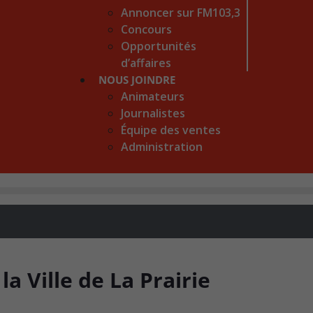
Annoncer sur FM103,3
Concours
Opportunités
d’affaires
NOUS JOINDRE
Animateurs
Journalistes
Équipe des ventes
Administration
a Ville de La Prairie