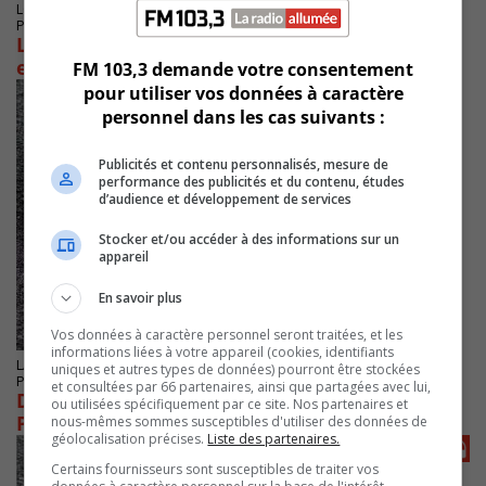
LONGUEUIL
Publié le 16 novembre 2022 à 06h26
Les débordements d’eau dans des résidences
exaspèrent les Longueuillois
FM 103,3 demande votre consentement
pour utiliser vos données à caractère
personnel dans les cas suivants :
Publicités et contenu personnalisés, mesure de
performance des publicités et du contenu, études
d’audience et développement de services
Stocker et/ou accéder à des informations sur un
appareil
En savoir plus
Vos données à caractère personnel seront traitées, et les
informations liées à votre appareil (cookies, identifiants
LA PRAIRIE
uniques et autres types de données) pourront être stockées
Publié le 23 mai 2022 à 08h00
et consultées par 66 partenaires, ainsi que partagées avec lui,
Début de l’entretien du réseau d’égouts à La
ou utilisées spécifiquement par ce site. Nos partenaires et
Prairie
nous-mêmes sommes susceptibles d'utiliser des données de
géolocalisation précises.
Liste des partenaires.
Certains fournisseurs sont susceptibles de traiter vos