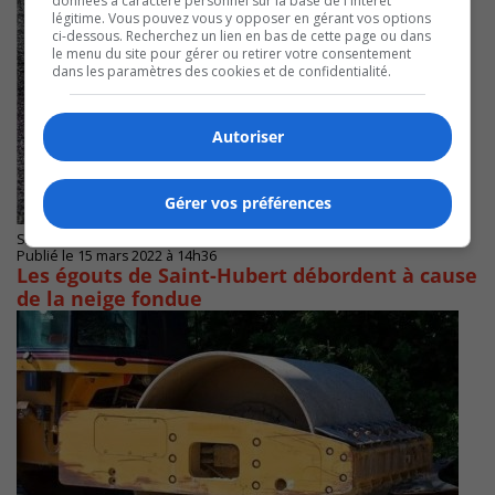
données à caractère personnel sur la base de l'intérêt
légitime. Vous pouvez vous y opposer en gérant vos options
ci-dessous. Recherchez un lien en bas de cette page ou dans
le menu du site pour gérer ou retirer votre consentement
dans les paramètres des cookies et de confidentialité.
Autoriser
Gérer vos préférences
SAINT-HUBERT
Publié le 15 mars 2022 à 14h36
Les égouts de Saint-Hubert débordent à cause
de la neige fondue