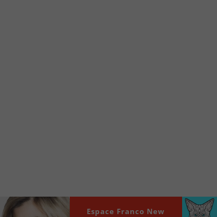
Voici la procédure ;)
À partir de votre téléphone, allez sur le site
internet de la Radio allumée au
www.fm1033.ca
Ensuite cliquez sur l’icône situé au bas de
votre écran
(celui qui représente un carré incluant une
flèche dirigé vers le haut)
Cliquez maintenant sur l’option Ajouter sur
l’écran d’accueil et vous verrez apparaître le
logo du FM 103,3
Faites Enregistrer en haut à droite.
Et voilà! Toutes les infos et l’écoute de votre radio
locale vous sont maintenant accessibles en un clic!
Audio
Espace Franco New
00:00
00:00
Player