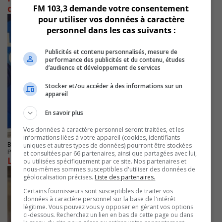
du REM causé par la météo
FM 103,3 demande votre consentement
pour utiliser vos données à caractère
personnel dans les cas suivants :
Publicités et contenu personnalisés, mesure de
performance des publicités et du contenu, études
d’audience et développement de services
Stocker et/ou accéder à des informations sur un
appareil
En savoir plus
Vos données à caractère personnel seront traitées, et les
informations liées à votre appareil (cookies, identifiants
BOUCHERVILLE
uniques et autres types de données) pourront être stockées
Publié le 23 octobre 2024 à 16h00
et consultées par 66 partenaires, ainsi que partagées avec lui,
La CSQ aimerait un sommet sur l’éducation
ou utilisées spécifiquement par ce site. Nos partenaires et
nous-mêmes sommes susceptibles d'utiliser des données de
géolocalisation précises.
Liste des partenaires.
Certains fournisseurs sont susceptibles de traiter vos
données à caractère personnel sur la base de l'intérêt
légitime. Vous pouvez vous y opposer en gérant vos options
ci-dessous. Recherchez un lien en bas de cette page ou dans