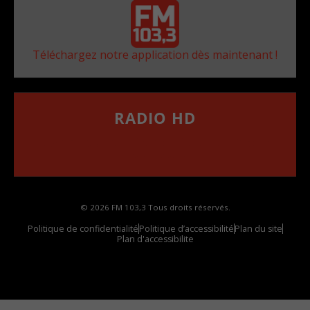
Téléchargez notre application dès maintenant !
RADIO HD
••••••••••••••••••
Comment synthoniser la fréquence HD dans
votre voiture
© 2026 FM 103,3 Tous droits réservés.
Politique de confidentialité
Politique d’accessibilité
Plan du site
Plan d'accessibilite