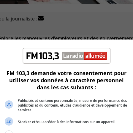
u la journaliste :
déplore les manœuvres d’employeurs et des gouvernemen
e du travail en 2024.
t d’année, 17 lockouts ont été décrétés dans les 12 dernier
FM 103,3 demande votre consentement pour
ue ces méthodes servent à tenter d’affaiblir les syndicats.
utiliser vos données à caractère personnel
dans les cas suivants :
rences.
Publicités et contenu personnalisés, mesure de performance des
 empêcher la formation de syndicats ou intimider les trava
publicités et du contenu, études d’audience et développement de
services
Stocker et/ou accéder à des informations sur un appareil
mme étant une tendance.