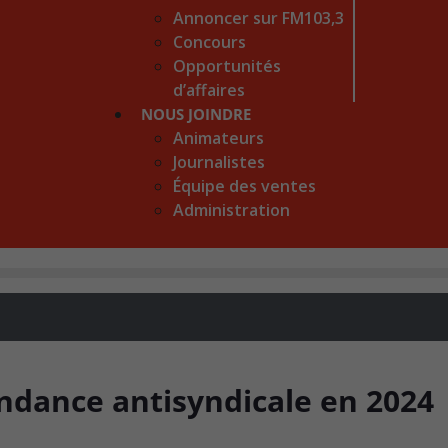
Annoncer sur FM103,3
Concours
Opportunités
d’affaires
NOUS JOINDRE
Animateurs
Journalistes
Équipe des ventes
Administration
endance antisyndicale en 2024