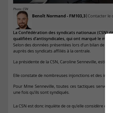
Photo: CSN
|
Benoît Normand - FM103,3
Contacter le o
La Confédération des syndicats nationaux (CSN) 
qualifiées d’antisyndicales, qui ont marqué le mond
Selon des données présentées lors d’un bilan de débu
auprès des syndicats affiliés à la centrale.
La présidente de la CSN, Caroline Senneville, estime q
Elle constate de nombreuses injonctions et des ingé
Pour Mme Senneville, toutes ces tactiques servent à
une fois qu’ils sont syndiqués.
La CSN est donc inquiète de ce qu’elle considère co