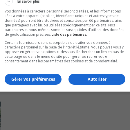
En savoir plus
 Boulet, concernant l’utilisation d’articles similaires à l’art
SN.
Vos données à caractère personnel seront traitées, et les informations
liées à votre appareil (cookies, identifiants uniques et autres types de
données) pourront être stockées et consultées par 66 partenaires, ainsi
ision du Code du travail.
que partagées avec lui, ou utilisées spécifiquement par ce site. Nos
partenaires et nous-mêmes sommes susceptibles d'utiliser des données
de géolocalisation précises.
Liste des partenaires.
 Québec en 2025 dans les dossiers des CPE et des paramédic
Certains fournisseurs sont susceptibles de traiter vos données à
caractère personnel sur la base de l'intérêt légitime. Vous pouvez vous y
quer des salaires minimums d’au moins 20$ de l’heure l
opposer en gérant vos options ci-dessous. Recherchez un lien en bas de
s.
cette page ou dans le menu du site pour gérer ou retirer votre
consentement dans les paramètres des cookies et de confidentialité.
Gérer vos préférences
Autoriser