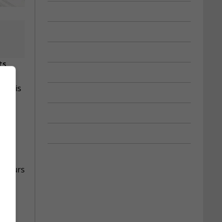
ts,
s mois
illeurs