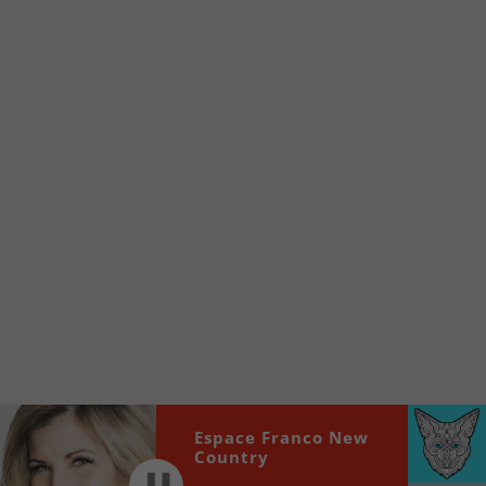
À partir de votre téléphone, allez sur le site
internet de la Radio allumée au
www.fm1033.ca
Ensuite cliquez sur l’icône situé au bas de
votre écran
(celui qui représente un carré incluant une
flèche dirigé vers le haut)
Cliquez maintenant sur l’option Ajouter sur
l’écran d’accueil et vous verrez apparaître le
logo du FM 103,3
Faites Enregistrer en haut à droite.
Et voilà! Toutes les infos et l’écoute de votre radio
locale vous sont maintenant accessibles en un clic!
Audio
Espace Franco New
00:00
00:00
Player
Country