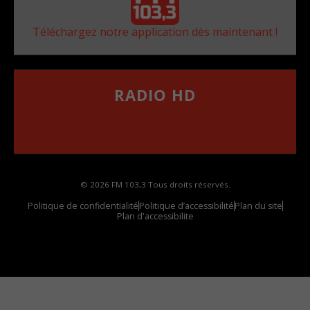
Téléchargez notre application dès maintenant !
RADIO HD
••••••••••••••••••
Comment synthoniser la fréquence HD dans
votre voiture
© 2026 FM 103,3 Tous droits réservés.
Politique de confidentialité
Politique d’accessibilité
Plan du site
Plan d'accessibilite