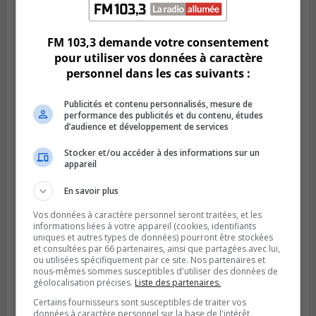
Publié le 5 août 2026 à 08h38
Les Ducs s’inclinent 4‑3 face à ABC 16U
dans un match serré à Longueuil
FM 103,3 demande votre consentement
pour utiliser vos données à caractère
personnel dans les cas suivants :
Publicités et contenu personnalisés, mesure de
performance des publicités et du contenu, études
d’audience et développement de services
Stocker et/ou accéder à des informations sur un
appareil
En savoir plus
Vos données à caractère personnel seront traitées, et les
Publié le 4 août 2026 à 07h27
informations liées à votre appareil (cookies, identifiants
Les clubs de la Rive-Sud récoltent des
uniques et autres types de données) pourront être stockées
et consultées par 66 partenaires, ainsi que partagées avec lui,
points en Ligue 1 Québec
ou utilisées spécifiquement par ce site. Nos partenaires et
nous-mêmes sommes susceptibles d'utiliser des données de
géolocalisation précises.
Liste des partenaires.
Certains fournisseurs sont susceptibles de traiter vos
données à caractère personnel sur la base de l'intérêt