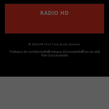
RADIO HD
••••••••••••••••••
Comment synthoniser la fréquence HD dans
votre voiture
© 2026 FM 103,3 Tous droits réservés.
Politique de confidentialité
Politique d’accessibilité
Plan du site
Plan d'accessibilite