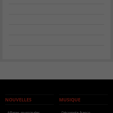
NOUVELLES
MUSIQUE
- Affaires municipales
- Décompte franco