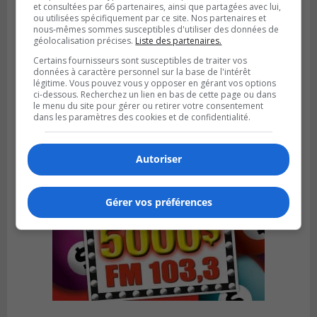
et consultées par 66 partenaires, ainsi que partagées avec lui,
ou utilisées spécifiquement par ce site. Nos partenaires et
nous-mêmes sommes susceptibles d'utiliser des données de
géolocalisation précises.
Liste des partenaires.
LONGUEUIL
Publié le 6 août 2026 à 05h11
Certains fournisseurs sont susceptibles de traiter vos
Une poussée tardive propulse les Ducs
données à caractère personnel sur la base de l'intérêt
vers la victoire à Laval
légitime. Vous pouvez vous y opposer en gérant vos options
ci-dessous. Recherchez un lien en bas de cette page ou dans
le menu du site pour gérer ou retirer votre consentement
dans les paramètres des cookies et de confidentialité.
Autoriser
Gérer vos préférences