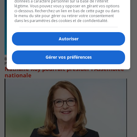
données à caractère personnel sur la base de l'intérêt
légitime. Vous pouvez vous y opposer en gérant vos options
ci-dessous. Recherchez un lien en bas de cette page ou dans
le menu du site pour gérer ou retirer votre consentement
dans les paramètres des cookies et de confidentialité.
Autoriser
Gérer vos préférences
BOUCHERVILLE
Publié le 17 octobre 2022 à 14h00
Nathalie Roy pourrait présider l’Assemblée
nationale