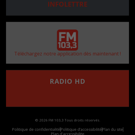
INFOLETTRE
Téléchargez notre application dès maintenant !
RADIO HD
••••••••••••••••••
Comment synthoniser la fréquence HD dans
votre voiture
© 2026 FM 103,3 Tous droits réservés.
Politique de confidentialité
Politique d’accessibilité
Plan du site
Plan d'accessibilite