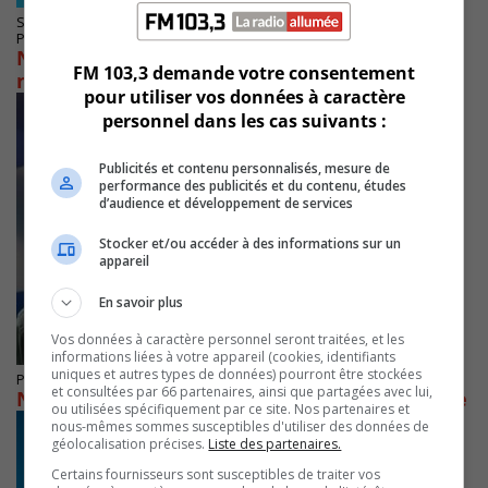
SAINT-BRUNO-DE-MONTARVILLE
Publié le 29 novembre 2022 à 14h17
Nathalie Roy est présidente de l’Assemblée
FM 103,3 demande votre consentement
nationale
pour utiliser vos données à caractère
personnel dans les cas suivants :
Publicités et contenu personnalisés, mesure de
performance des publicités et du contenu, études
d’audience et développement de services
Stocker et/ou accéder à des informations sur un
appareil
En savoir plus
Vos données à caractère personnel seront traitées, et les
informations liées à votre appareil (cookies, identifiants
uniques et autres types de données) pourront être stockées
Publié le 29 novembre 2022 à 06h52
et consultées par 66 partenaires, ainsi que partagées avec lui,
Nathalie Roy reçoit une lettre d’Éric Duhaime
ou utilisées spécifiquement par ce site. Nos partenaires et
nous-mêmes sommes susceptibles d'utiliser des données de
géolocalisation précises.
Liste des partenaires.
Certains fournisseurs sont susceptibles de traiter vos