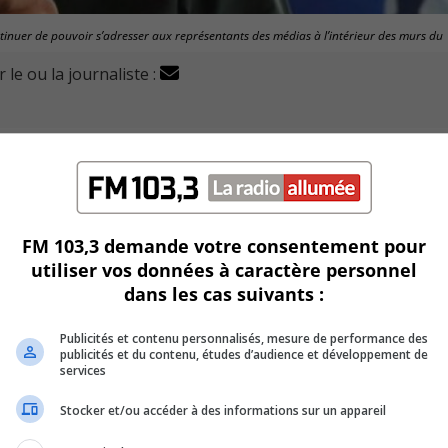
tinuer de pouvoir s’adresser aux représentants des médias à l’intérieur des murs du
 le ou la journaliste :
ut une place dans l’enceinte de l’Assemblée nationale à 
lie Roy ».
e de ce mardi 29 novembre.
aient pour la députée de Montarville pour occuper le poste
FM 103,3 demande votre consentement pour
utiliser vos données à caractère personnel
dans les cas suivants :
e parlementaire, mais comme la Coalition avenir Québec est
Publicités et contenu personnalisés, mesure de performance des
publicités et du contenu, études d’audience et développement de
services
 de penser aux 530 000 Québécois qui ont voté pour le PC
Stocker et/ou accéder à des informations sur un appareil
tinuer de s’adresser aux médias à l’intérieur du parlement.