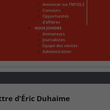
Annoncer sur FM103,3
Concours
Opportunités
d’affaires
NOUS JOINDRE
Animateurs
Journalistes
Équipe des ventes
Administration
ttre d’Éric Duhaime