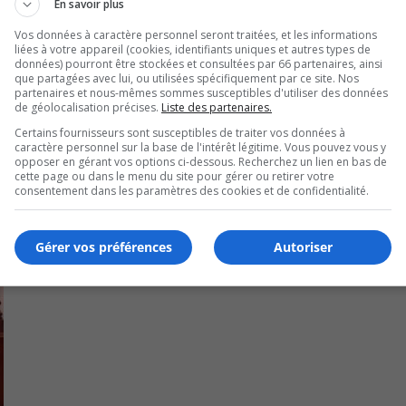
En savoir plus
u et être invité aux huis clos.
Vos données à caractère personnel seront traitées, et les informations
liées à votre appareil (cookies, identifiants uniques et autres types de
les contribuables.
données) pourront être stockées et consultées par 66 partenaires, ainsi
que partagées avec lui, ou utilisées spécifiquement par ce site. Nos
partenaires et nous-mêmes sommes susceptibles d'utiliser des données
sitif que chaque vote compte au Québec ».
de géolocalisation précises.
Liste des partenaires.
Certains fournisseurs sont susceptibles de traiter vos données à
caractère personnel sur la base de l'intérêt légitime. Vous pouvez vous y
opposer en gérant vos options ci-dessous. Recherchez un lien en bas de
cette page ou dans le menu du site pour gérer ou retirer votre
consentement dans les paramètres des cookies et de confidentialité.
Gérer vos préférences
Autoriser