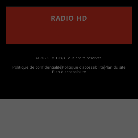
RADIO HD
••••••••••••••••••
Comment synthoniser la fréquence HD dans
votre voiture
© 2026 FM 103,3 Tous droits réservés.
Politique de confidentialité
Politique d’accessibilité
Plan du site
Plan d'accessibilite