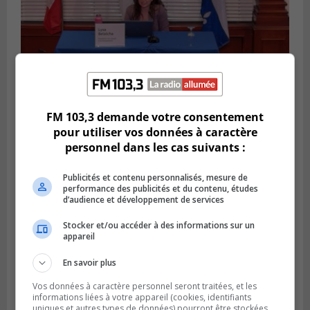
FM 103,3 demande votre consentement
pour utiliser vos données à caractère
VIEUX-LONGUEUIL
personnel dans les cas suivants :
Publié le 5 août 2026 à 09h30
Lysa Bélaicha assure les services aux
citoyens du district Michel‑Chartrand
Publicités et contenu personnalisés, mesure de
performance des publicités et du contenu, études
d’audience et développement de services
Stocker et/ou accéder à des informations sur un
appareil
En savoir plus
Vos données à caractère personnel seront traitées, et les
informations liées à votre appareil (cookies, identifiants
uniques et autres types de données) pourront être stockées