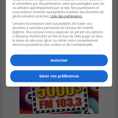
et consultées par 66 partenaires, ainsi que partagées avec lui,
ou utilisées spécifiquement par ce site. Nos partenaires et
nous-mêmes sommes susceptibles d'utiliser des données de
géolocalisation précises.
Liste des partenaires.
LONGUEUIL
Publié le 4 août 2026 à 08h28
Certains fournisseurs sont susceptibles de traiter vos
Longueuil demande de reporter une
données à caractère personnel sur la base de l'intérêt
légitime. Vous pouvez vous y opposer en gérant vos options
élection partielle
ci-dessous. Recherchez un lien en bas de cette page ou dans
le menu du site pour gérer ou retirer votre consentement
dans les paramètres des cookies et de confidentialité.
Autoriser
Gérer vos préférences