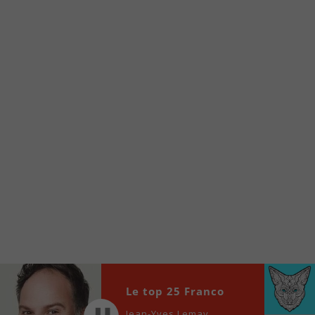
À partir de votre téléphone, allez sur le site
internet de la Radio allumée au
www.fm1033.ca
Ensuite cliquez sur l’icône situé au bas de
votre écran
(celui qui représente un carré incluant une
flèche dirigé vers le haut)
Cliquez maintenant sur l’option Ajouter sur
l’écran d’accueil et vous verrez apparaître le
logo du FM 103,3
Faites Enregistrer en haut à droite.
Et voilà! Toutes les infos et l’écoute de votre radio
locale vous sont maintenant accessibles en un clic!
Audio
00:00
00:00
Le top 25 Franco
Player
Jean-Yves Lemay