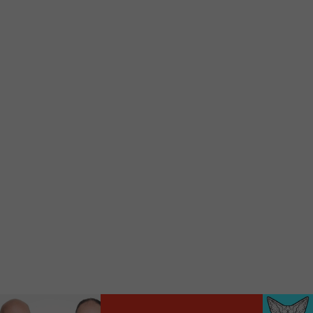
Voici la procédure ;)
À partir de votre téléphone, allez sur le site
internet de la Radio allumée au
www.fm1033.ca
Ensuite cliquez sur l’icône situé au bas de
votre écran
(celui qui représente un carré incluant une
flèche dirigé vers le haut)
Cliquez maintenant sur l’option Ajouter sur
l’écran d’accueil et vous verrez apparaître le
logo du FM 103,3
Faites Enregistrer en haut à droite.
Et voilà! Toutes les infos et l’écoute de votre radio
locale vous sont maintenant accessibles en un clic!
Audio
00:00
00:00