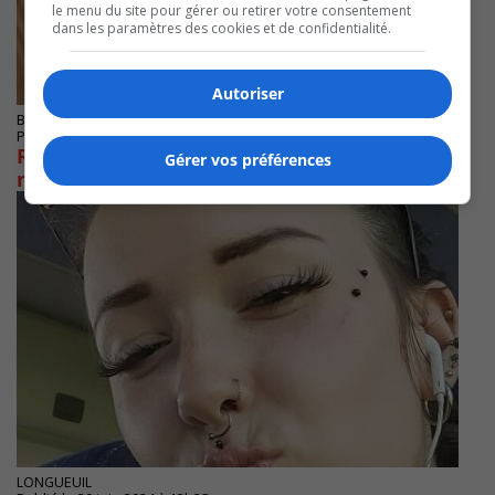
le menu du site pour gérer ou retirer votre consentement
dans les paramètres des cookies et de confidentialité.
Autoriser
BOUCHERVILLE
Publié le 20 juin 2024 à 20h16
RETROUVÉE- une autre adolescente de 16 ans
Gérer vos préférences
manque à l’appel
LONGUEUIL