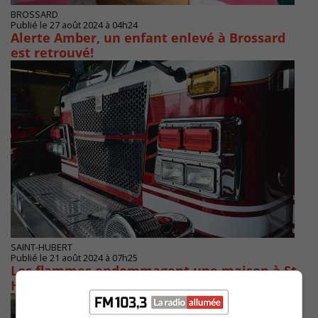
BROSSARD
Publié le 27 août 2024 à 04h24
Alerte Amber, un enfant enlevé à Brossard
est retrouvé!
SAINT-HUBERT
Publié le 21 août 2024 à 07h25
Les flammes endommagent une maison à St-
Hubert