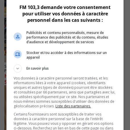
FM 103,3 demande votre consentement
pour utiliser vos données à caractère
personnel dans les cas suivants :
Publicités et contenu personnalisés, mesure de
performance des publicités et du contenu, études
d’audience et développement de services
Stocker et/ou accéder à des informations sur un
appareil
STE-JULIE
En savoir plus
Publié le 15 juillet 2024 à 14h14
Hausse des appels au 911 dans Richelieu-
Vos données à caractère personnel seront traitées, et les
Saint-Laurent
informations liées à votre appareil (cookies, identifiants
uniques et autres types de données) pourront être stockées
et consultées par 66 partenaires, ainsi que partagées avec lui,
ou utilisées spécifiquement par ce site. Nos partenaires et
nous-mêmes sommes susceptibles d'utiliser des données de
géolocalisation précises.
Liste des partenaires.
Certains fournisseurs sont susceptibles de traiter vos
données à caractère personnel sur la base de l'intérêt
légitime. Vous pouvez vous y opposer en gérant vos options
ci-dessous. Recherchez un lien en bas de cette page ou dans