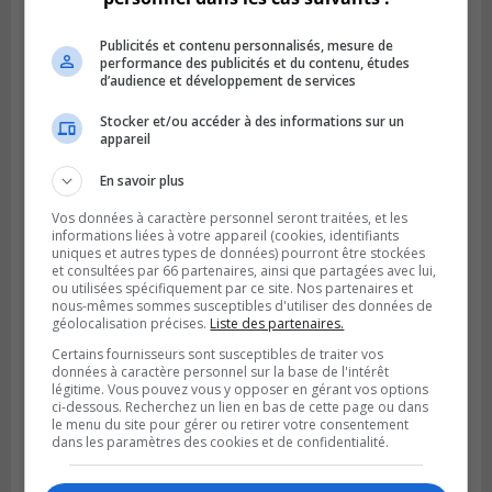
Publicités et contenu personnalisés, mesure de
performance des publicités et du contenu, études
d’audience et développement de services
BOUCHERVILLE
Publié le 5 août 2026 à 06h54
Stocker et/ou accéder à des informations sur un
La SQ recense 18 décès pendant les
appareil
vacances de la construction
En savoir plus
Vos données à caractère personnel seront traitées, et les
informations liées à votre appareil (cookies, identifiants
uniques et autres types de données) pourront être stockées
et consultées par 66 partenaires, ainsi que partagées avec lui,
ou utilisées spécifiquement par ce site. Nos partenaires et
nous-mêmes sommes susceptibles d'utiliser des données de
géolocalisation précises.
Liste des partenaires.
Certains fournisseurs sont susceptibles de traiter vos
données à caractère personnel sur la base de l'intérêt
légitime. Vous pouvez vous y opposer en gérant vos options
ci-dessous. Recherchez un lien en bas de cette page ou dans
le menu du site pour gérer ou retirer votre consentement
dans les paramètres des cookies et de confidentialité.