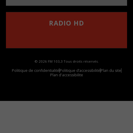
RADIO HD
••••••••••••••••••
Comment synthoniser la fréquence HD dans
votre voiture
© 2026 FM 103,3 Tous droits réservés.
Politique de confidentialité
Politique d’accessibilité
Plan du site
Plan d'accessibilite