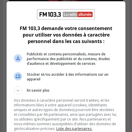
Publié le 5 août 2026 à 09h42
La SQ lance un appel à la population pour
FM 103,3 demande votre consentement
retrouver un homme disparu
pour utiliser vos données à caractère
personnel dans les cas suivants :
Publicités et contenu personnalisés, mesure de
performance des publicités et du contenu, études
d’audience et développement de services
Stocker et/ou accéder à des informations sur un
appareil
En savoir plus
Vos données à caractère personnel seront traitées, et les
informations liées à votre appareil (cookies, identifiants
uniques et autres types de données) pourront être stockées
BOUCHERVILLE
et consultées par 66 partenaires, ainsi que partagées avec lui,
Publié le 5 août 2026 à 06h54
La SQ recense 18 décès pendant les
ou utilisées spécifiquement par ce site. Nos partenaires et
nous-mêmes sommes susceptibles d'utiliser des données de
vacances de la construction
géolocalisation précises.
Liste des partenaires.