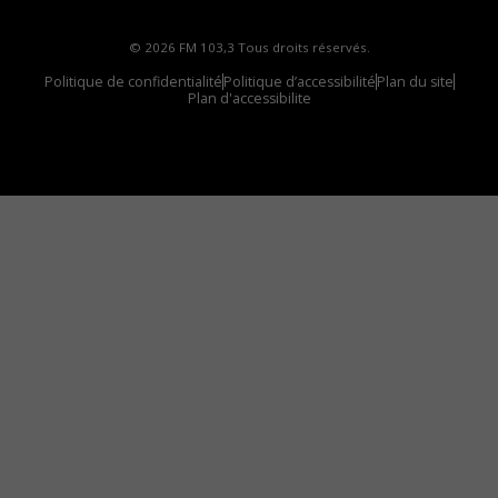
© 2026 FM 103,3 Tous droits réservés.
Politique de confidentialité
Politique d’accessibilité
Plan du site
Plan d'accessibilite
Comment installer notre vignette sur votre
appareil mobile