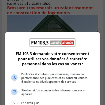
BROSSARD
Publié le 29 juillet 2026 à 12h00
Brossard traverserait un ralentissement
de construction de logements
FM 103,3 demande votre consentement
pour utiliser vos données à caractère
personnel dans les cas suivants :
Publicités et contenu personnalisés, mesure de
VIEUX-LONGUEUIL
performance des publicités et du contenu, études
Publié le 28 juillet 2026 à 07h44
d’audience et développement de services
La Tablée des chefs obtient un appui
financier pour poursuivre sa mission
Stocker et/ou accéder à des informations sur un
appareil
En savoir plus