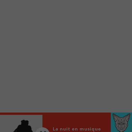
Voici la procédure ;)
À partir de votre téléphone, allez sur le site
internet de la Radio allumée au
www.fm1033.ca
Ensuite cliquez sur l’icône situé au bas de
votre écran
(celui qui représente un carré incluant une
flèche dirigé vers le haut)
Cliquez maintenant sur l’option Ajouter sur
l’écran d’accueil et vous verrez apparaître le
logo du FM 103,3
Faites Enregistrer en haut à droite.
Et voilà! Toutes les infos et l’écoute de votre radio
locale vous sont maintenant accessibles en un clic!
Audio
00:00
00:00
La nuit en musique
Player