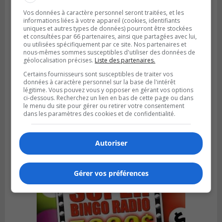
Vos données à caractère personnel seront traitées, et les
informations liées à votre appareil (cookies, identifiants
uniques et autres types de données) pourront être stockées
et consultées par 66 partenaires, ainsi que partagées avec lui,
ou utilisées spécifiquement par ce site. Nos partenaires et
nous-mêmes sommes susceptibles d'utiliser des données de
géolocalisation précises.
Liste des partenaires.
Certains fournisseurs sont susceptibles de traiter vos
données à caractère personnel sur la base de l'intérêt
légitime. Vous pouvez vous y opposer en gérant vos options
BOUCHERVILLE
ci-dessous. Recherchez un lien en bas de cette page ou dans
Publié le 27 juillet 2026 à 19h58
le menu du site pour gérer ou retirer votre consentement
Metro prend les moyens pour protéger son
dans les paramètres des cookies et de confidentialité.
personnel cadre
Autoriser
Gérer vos préférences