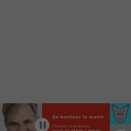
Voici la procédure ;)
À partir de votre téléphone, allez sur le site
internet de la Radio allumée au
www.fm1033.ca
Ensuite cliquez sur l’icône situé au bas de
votre écran
(celui qui représente un carré incluant une
flèche dirigé vers le haut)
Cliquez maintenant sur l’option Ajouter sur
l’écran d’accueil et vous verrez apparaître le
logo du FM 103,3
Faites Enregistrer en haut à droite.
Et voilà! Toutes les infos et l’écoute de votre radio
locale vous sont maintenant accessibles en un clic!
Audio
De bonheur le matin
00:00
00:00
Player
Charles Gaudreau
Jeudi de 06h00 à 09h30