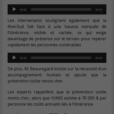
Audio
00:00
00:00
Player
Les intervenants soulignent
également
que la
Rive‑Sud fait face à une hausse marquée de
l’itinérance, visible et cachée, ce qui exige
davantage de présence sur le terrain pour repérer
rapidement les personnes vulnérables
Audio
00:00
00:00
Player
De plus,
M. Beauregard
insiste sur la nécessité d’un
accompagnement humain
et ajoute
que la
prévention coûte moins cher
.
L
es experts rappellent que la prévention coûte
moins cher, alors que l’UMQ estime à 70 000 $ par
personne les coûts annuels liés à l’itinérance.