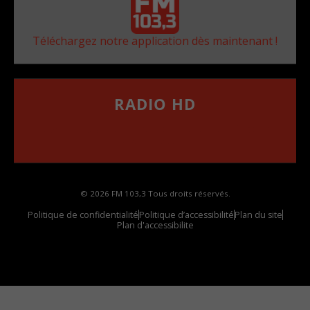
Téléchargez notre application dès maintenant !
RADIO HD
••••••••••••••••••
Comment synthoniser la fréquence HD dans
votre voiture
© 2026 FM 103,3 Tous droits réservés.
Politique de confidentialité
Politique d’accessibilité
Plan du site
Plan d'accessibilite