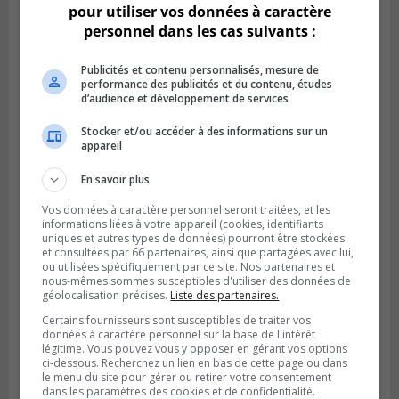
pour utiliser vos données à caractère
personnel dans les cas suivants :
Publicités et contenu personnalisés, mesure de
performance des publicités et du contenu, études
d’audience et développement de services
Stocker et/ou accéder à des informations sur un
appareil
En savoir plus
Vos données à caractère personnel seront traitées, et les
informations liées à votre appareil (cookies, identifiants
Transcription automatique
Cette transcription est
uniques et autres types de données) pourront être stockées
et consultées par 66 partenaires, ainsi que partagées avec lui,
générée automatiquement et peut contenir des
ou utilisées spécifiquement par ce site. Nos partenaires et
erreurs.
Écrivez-nous
pour nous les signaler.
nous-mêmes sommes susceptibles d'utiliser des données de
géolocalisation précises.
Liste des partenaires.
Nos services de police qui sont proches, ils ne font
Certains fournisseurs sont susceptibles de traiter vos
pas seulement de l'intervention, il y a beaucoup de
données à caractère personnel sur la base de l'intérêt
légitime. Vous pouvez vous y opposer en gérant vos options
repérage qu'ils font. Moi, j'encourage fortement,
ci-dessous. Recherchez un lien en bas de cette page ou dans
on a un peu des différents postes de police, je
le menu du site pour gérer ou retirer votre consentement
dans les paramètres des cookies et de confidentialité.
pense que du côté de Trois-Rivières, on a des trucs