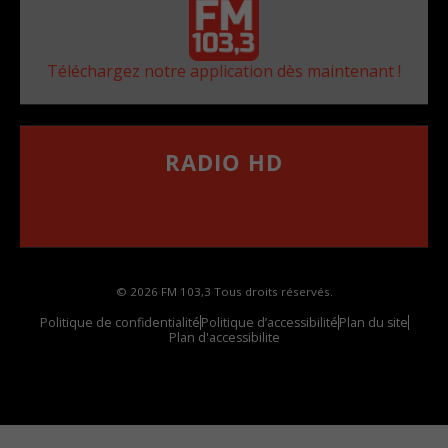
Téléchargez notre application dès maintenant !
RADIO HD
••••••••••••••••••
Comment synthoniser la fréquence HD dans
votre voiture
© 2026 FM 103,3 Tous droits réservés.
Politique de confidentialité
Politique d’accessibilité
Plan du site
Plan d'accessibilite