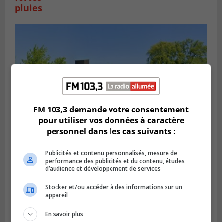
pluies
FM 103,3 demande votre consentement
pour utiliser vos données à caractère
personnel dans les cas suivants :
SAINT-HUBERT
Publicités et contenu personnalisés, mesure de
Publié le 6 août 2026 à 09h39
performance des publicités et du contenu, études
Longueuil injecte 1,5 M$ pour moderniser
d’audience et développement de services
deux stations de pompage
Stocker et/ou accéder à des informations sur un
appareil
En savoir plus