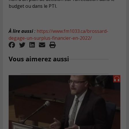
budget ou dans le PTI.
À lire aussi
:
https://www.fm1033.ca/brossard-
degage-un-surplus-financier-en-2022/
Vous aimerez aussi