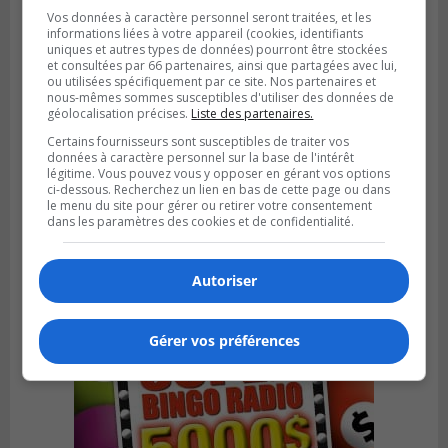
Vos données à caractère personnel seront traitées, et les
informations liées à votre appareil (cookies, identifiants
uniques et autres types de données) pourront être stockées
et consultées par 66 partenaires, ainsi que partagées avec lui,
ou utilisées spécifiquement par ce site. Nos partenaires et
nous-mêmes sommes susceptibles d'utiliser des données de
géolocalisation précises.
Liste des partenaires.
Certains fournisseurs sont susceptibles de traiter vos
données à caractère personnel sur la base de l'intérêt
légitime. Vous pouvez vous y opposer en gérant vos options
LA PRAIRIE
ci-dessous. Recherchez un lien en bas de cette page ou dans
Publié le 5 août 2026 à 11h59
le menu du site pour gérer ou retirer votre consentement
La Prairie loue des espaces de glace
dans les paramètres des cookies et de confidentialité.
jusqu’en avril 2027
Autoriser
Gérer vos préférences