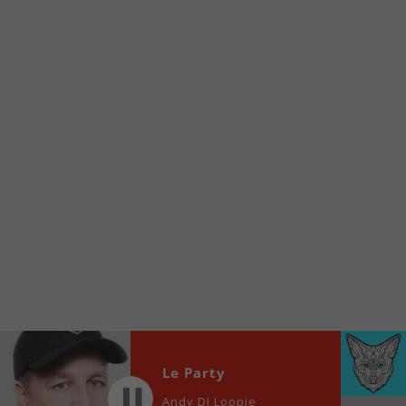
Voici la procédure ;)
À partir de votre téléphone, allez sur le site
internet de la Radio allumée au
www.fm1033.ca
Ensuite cliquez sur l’icône situé au bas de
votre écran
(celui qui représente un carré incluant une
flèche dirigé vers le haut)
Cliquez maintenant sur l’option Ajouter sur
l’écran d’accueil et vous verrez apparaître le
logo du FM 103,3
Faites Enregistrer en haut à droite.
Et voilà! Toutes les infos et l’écoute de votre radio
locale vous sont maintenant accessibles en un clic!
Audio
Le Party
00:00
00:00
Player
Andy DJ Loopie