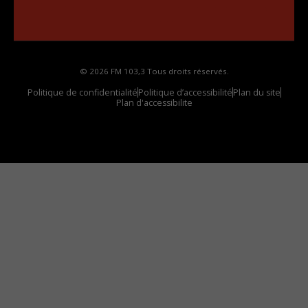
Comment synthoniser la fréquence HD dans
votre voiture
© 2026 FM 103,3 Tous droits réservés.
Politique de confidentialité
Politique d’accessibilité
Plan du site
Plan d'accessibilite