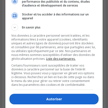
performance des publicités et du contenu, études
d’audience et développement de services
Stocker et/ou accéder à des informations sur un
GREENFIELD PARK
appareil
Publié le 6 août 2026 à 13h45
Greenfield Park veut s’armer contre les
En savoir plus
fortes
pluies
Vos données à caractère personnel seront traitées, et les
informations liées à votre appareil (cookies, identifiants
uniques et autres types de données) pourront être stockées
et consultées par 66 partenaires, ainsi que partagées avec lui,
ou utilisées spécifiquement par ce site. Nos partenaires et
nous-mêmes sommes susceptibles d'utiliser des données de
géolocalisation précises.
Liste des partenaires.
Certains fournisseurs sont susceptibles de traiter vos
données à caractère personnel sur la base de l'intérêt
légitime. Vous pouvez vous y opposer en gérant vos options
ci-dessous. Recherchez un lien en bas de cette page ou dans
le menu du site pour gérer ou retirer votre consentement
dans les paramètres des cookies et de confidentialité.
Autoriser
SAINT-HUBERT