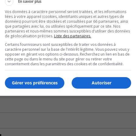
En savoir plus
de 65 000$ à son entrée en poste, en 2021.
Vos données à caractère personnel seront traitées, et les informations
liées à votre appareil (cookies, identifiants uniques et autres types de
és que M. Tabarah.
données) pourront être stockées et consultées par 66 partenaires, ainsi
que partagées avec lui, ou utilisées spécifiquement par ce site. Nos
partenaires et nous-mêmes sommes susceptibles d'utiliser des données
a situation.
de géolocalisation précises.
Liste des partenaires.
Certains fournisseurs sont susceptibles de traiter vos données à
ée en cours.
caractère personnel sur la base de l'intérêt légitime. Vous pouvez vous y
opposer en gérant vos options ci-dessous. Recherchez un lien en bas de
cette page ou dans le menu du site pour gérer ou retirer votre
ne pas recevoir son salaire de maire suppléant.
consentement dans les paramètres des cookies et de confidentialité.
commission de l’habitation de la CMM.
Gérer vos préférences
Autoriser