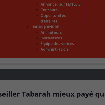
Annoncer sur FM103,3
Concours
Opportunités
d’affaires
NOUS JOINDRE
Animateurs
Journalistes
Équipe des ventes
Administration
nseiller Tabarah mieux payé qu