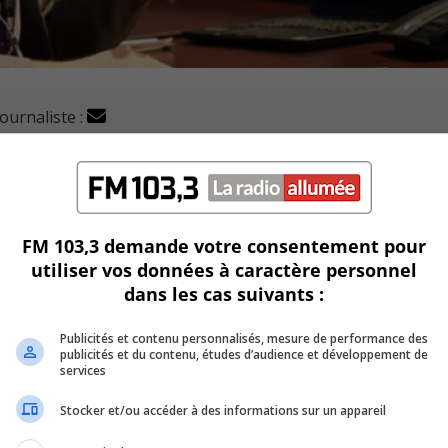
journaliste :
nathan Tabarah, aurait été mieux rémunéré que la mairesse,
nt a reçu 202 314$ pour son travail l’an dernier, selon des
FM 103,3 demande votre consentement pour
utiliser vos données à caractère personnel
dans les cas suivants :
88 759$ en 2022.
Publicités et contenu personnalisés, mesure de performance des
le aux nombreux comités sur lesquels il siège.
publicités et du contenu, études d’audience et développement de
services
orte plus de 77 800$ par an, alors que son salaire de conseil
Stocker et/ou accéder à des informations sur un appareil