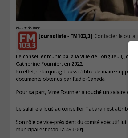
Photo: Archives
|
Journaliste - FM103,3
Contacter le ou la 
Le conseiller municipal à la Ville de Longueuil, Jo
Catherine Fournier, en 2022.
En effet, celui qui agit aussi à titre de maire suppléa
documents obtenus par Radio-Canada.
Pour sa part, Mme Fournier a touché un salaire de 1
Le salaire alloué au conseiller Tabarah est attribuab
Son rôle de vice-président du comité exécutif lui rapp
municipal est établi à 49 600$.