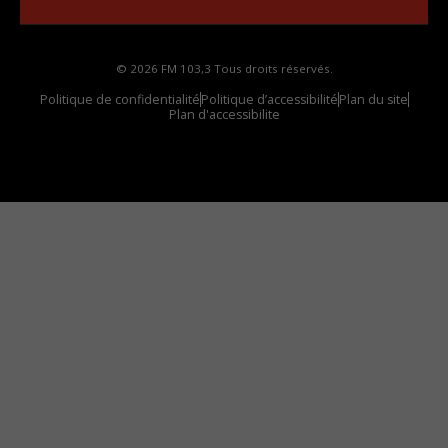
© 2026 FM 103,3 Tous droits réservés.
Politique de confidentialité
Politique d’accessibilité
Plan du site
Plan d'accessibilite
Comment installer notre vignette sur votre