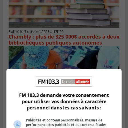
Publié le 7 octobre 2023 à 17h00
Chambly : plus de 325 000$ accordés à deux
bibliothèques publiques autonomes
FM 103,3 demande votre consentement
pour utiliser vos données à caractère
personnel dans les cas suivants :
Publié le 3 juillet 2023 à 08h00
Publicités et contenu personnalisés, mesure de
Activités de lecture dans les parcs à
performance des publicités et du contenu, études