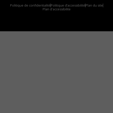
Politique de confidentialité
Politique d’accessibilité
Plan du site
Plan d'accessibilite
Comment installer notre vignette sur votre
appareil mobile