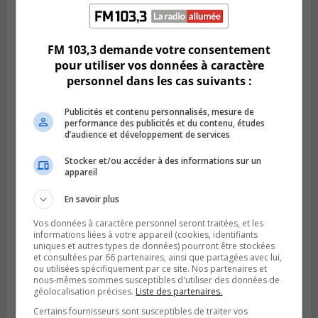
LONGUEUIL
Publié le 22 février 2024 à 07h55
Les services de garde en milieu familial
pourraient être perturbés
FM 103,3 demande votre consentement
pour utiliser vos données à caractère
personnel dans les cas suivants :
Publicités et contenu personnalisés, mesure de
performance des publicités et du contenu, études
d’audience et développement de services
Stocker et/ou accéder à des informations sur un
appareil
En savoir plus
Vos données à caractère personnel seront traitées, et les
informations liées à votre appareil (cookies, identifiants
Publié le 21 février 2024 à 15h50
uniques et autres types de données) pourront être stockées
Martine Ouellet demande plus de rigueur
et consultées par 66 partenaires, ainsi que partagées avec lui,
envers le projet Northvolt
ou utilisées spécifiquement par ce site. Nos partenaires et
nous-mêmes sommes susceptibles d'utiliser des données de
géolocalisation précises.
Liste des partenaires.
Certains fournisseurs sont susceptibles de traiter vos