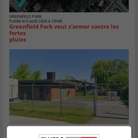
GREENFIELD PARK
Publié le 6 août 2026 à 13h45
Greenfield Park veut s’armer contre les
fortes
pluies
SAINT-HUBERT
Publié le 6 août 2026 à 09h39