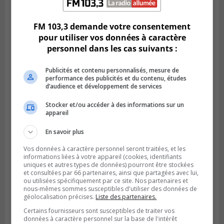
Longueuil injecte 1,5 M$ pour moderniser
deux stations de pompage
FM 103,3 demande votre consentement
pour utiliser vos données à caractère
personnel dans les cas suivants :
Publicités et contenu personnalisés, mesure de
performance des publicités et du contenu, études
d’audience et développement de services
Stocker et/ou accéder à des informations sur un
appareil
En savoir plus
LA PRAIRIE
Vos données à caractère personnel seront traitées, et les
Publié le 5 août 2026 à 11h59
informations liées à votre appareil (cookies, identifiants
La Prairie loue des espaces de glace
uniques et autres types de données) pourront être stockées
jusqu’en avril 2027
et consultées par 66 partenaires, ainsi que partagées avec lui,
ou utilisées spécifiquement par ce site. Nos partenaires et
nous-mêmes sommes susceptibles d'utiliser des données de
géolocalisation précises.
Liste des partenaires.
Certains fournisseurs sont susceptibles de traiter vos
données à caractère personnel sur la base de l'intérêt