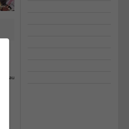
ment au
ser.