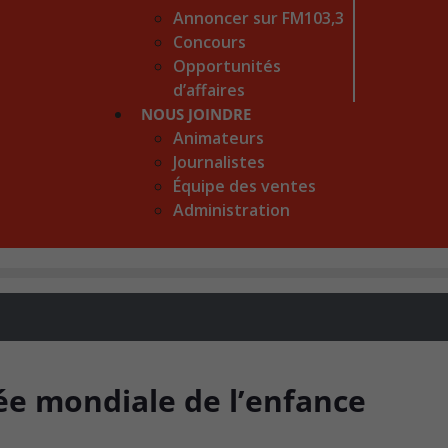
Annoncer sur FM103,3
Concours
Opportunités
d’affaires
NOUS JOINDRE
Animateurs
Journalistes
Équipe des ventes
Administration
ée mondiale de l’enfance