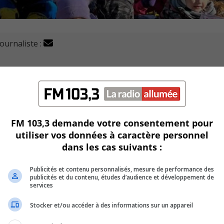
journaliste :
asion de la journée mondiale de l’enfance.
c participent à la première édition de Levée de drapeaux.
FM 103,3 demande votre consentement pour
utiliser vos données à caractère personnel
rapeau de la Grande semaine des tout-petits (GSTP) fière
dans les cas suivants :
Publicités et contenu personnalisés, mesure de performance des
e poursuivre jusqu’au 26 novembre.
publicités et du contenu, études d’audience et développement de
services
petite enfance, invite l’ensemble de la population à se mobili
Stocker et/ou accéder à des informations sur un appareil
respect des droits de ces individus.