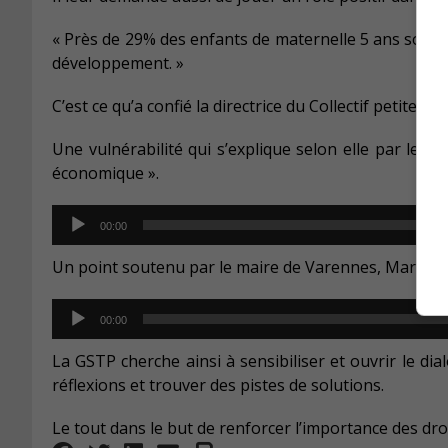
« Près de 29% des enfants de maternelle 5 ans sont
développement. »
C’est ce qu’a confié la directrice du Collectif petite en
Une vulnérabilité qui s’explique selon elle par le fai
économique ».
Audio
00:00
Player
Un point soutenu par le maire de Varennes, Martin
Audio
00:00
Player
La GSTP cherche ainsi à sensibiliser et ouvrir le dia
réflexions et trouver des pistes de solutions.
Le tout dans le but de renforcer l’importance des droi