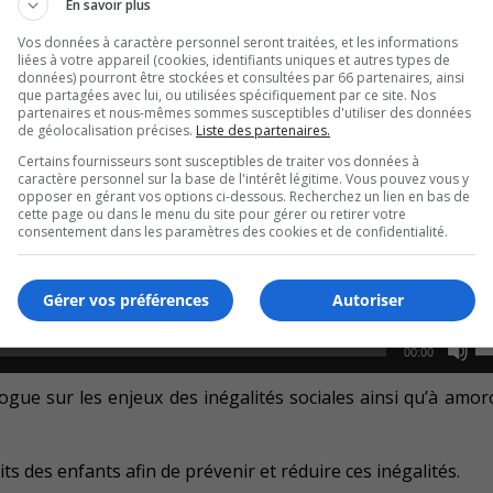
En savoir plus
 considérés comme « vulnérables » dans au moins un aspect 
Vos données à caractère personnel seront traitées, et les informations
liées à votre appareil (cookies, identifiants uniques et autres types de
données) pourront être stockées et consultées par 66 partenaires, ainsi
que partagées avec lui, ou utilisées spécifiquement par ce site. Nos
partenaires et nous-mêmes sommes susceptibles d'utiliser des données
fance, Elise Bonneville.
de géolocalisation précises.
Liste des partenaires.
Certains fournisseurs sont susceptibles de traiter vos données à
t que les enfants « n’ont ni droit de vote ni influence polit
caractère personnel sur la base de l'intérêt légitime. Vous pouvez vous y
opposer en gérant vos options ci-dessous. Recherchez un lien en bas de
cette page ou dans le menu du site pour gérer ou retirer votre
consentement dans les paramètres des cookies et de confidentialité.
U
00:00
U
Ar
 Damphousse.
Gérer vos préférences
Autoriser
ke
U
to
00:00
U
in
Ar
logue sur les enjeux des inégalités sociales ainsi qu’à amor
or
ke
de
to
vo
ts des enfants afin de prévenir et réduire ces inégalités.
in