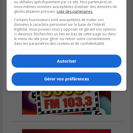
ou utilisées spécifiquement par ce site. Nos partenaires et
nous-mêmes sommes susceptibles d'utiliser des données de
STE-JULIE
géolocalisation précises.
Liste des partenaires.
Publié le 11 février 2024 à 16h00
Recrutement pour la saison estivale à
Certains fournisseurs sont susceptibles de traiter vos
Sainte-Julie
données à caractère personnel sur la base de l'intérêt
légitime. Vous pouvez vous y opposer en gérant vos options
ci-dessous. Recherchez un lien en bas de cette page ou dans
le menu du site pour gérer ou retirer votre consentement
dans les paramètres des cookies et de confidentialité.
Autoriser
Gérer vos préférences