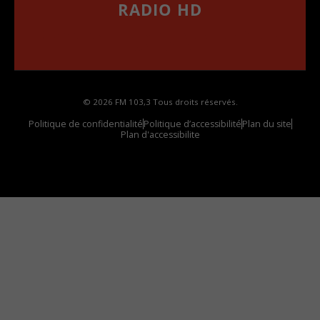
RADIO HD
••••••••••••••••••
Comment synthoniser la fréquence HD dans
votre voiture
© 2026 FM 103,3 Tous droits réservés.
Politique de confidentialité
Politique d’accessibilité
Plan du site
Plan d'accessibilite