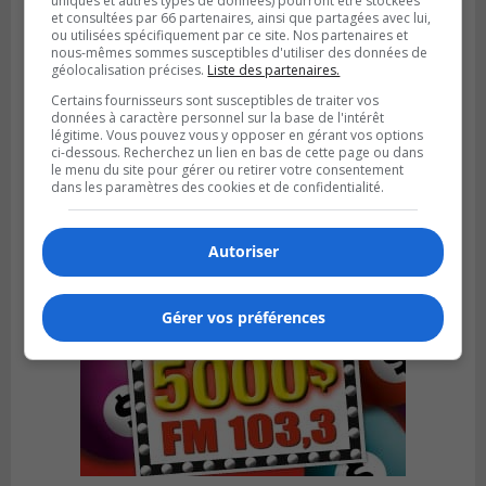
uniques et autres types de données) pourront être stockées
et consultées par 66 partenaires, ainsi que partagées avec lui,
ou utilisées spécifiquement par ce site. Nos partenaires et
nous-mêmes sommes susceptibles d'utiliser des données de
géolocalisation précises.
Liste des partenaires.
BOUCHERVILLE
Certains fournisseurs sont susceptibles de traiter vos
Publié le 27 juillet 2026 à 19h58
Metro prend les moyens pour protéger son
données à caractère personnel sur la base de l'intérêt
légitime. Vous pouvez vous y opposer en gérant vos options
personnel cadre
ci-dessous. Recherchez un lien en bas de cette page ou dans
le menu du site pour gérer ou retirer votre consentement
dans les paramètres des cookies et de confidentialité.
Autoriser
Gérer vos préférences