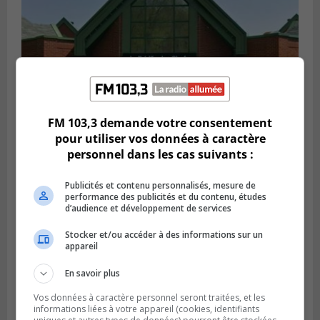
FM 103,3 demande votre consentement
pour utiliser vos données à caractère
VIEUX-LONGUEUIL
personnel dans les cas suivants :
Publié le 28 juillet 2026 à 07h44
La Tablée des chefs obtient un appui
financier pour poursuivre sa mission
Publicités et contenu personnalisés, mesure de
performance des publicités et du contenu, études
d’audience et développement de services
Stocker et/ou accéder à des informations sur un
appareil
En savoir plus
Vos données à caractère personnel seront traitées, et les
informations liées à votre appareil (cookies, identifiants