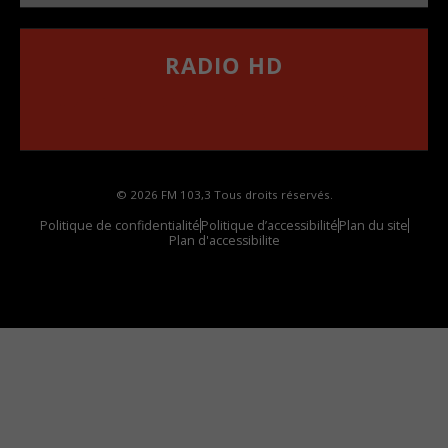
RADIO HD
••••••••••••••••••
Comment synthoniser la fréquence HD dans
votre voiture
© 2026 FM 103,3 Tous droits réservés.
Politique de confidentialité
Politique d’accessibilité
Plan du site
Plan d'accessibilite