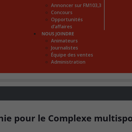
Annoncer sur FM103,3
Concours
Opportunités
d’affaires
NOUS JOINDRE
Animateurs
Journalistes
Équipe des ventes
Administration
hie pour le Complexe multispo