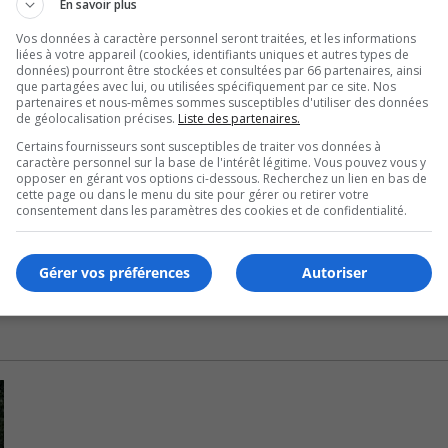
En savoir plus
e être « très heureux de l’avancement de ce projet ».
Vos données à caractère personnel seront traitées, et les informations
liées à votre appareil (cookies, identifiants uniques et autres types de
citoyens les plans et devis élaborés par ABCP.
données) pourront être stockées et consultées par 66 partenaires, ainsi
que partagées avec lui, ou utilisées spécifiquement par ce site. Nos
partenaires et nous-mêmes sommes susceptibles d'utiliser des données
de géolocalisation précises.
Liste des partenaires.
Certains fournisseurs sont susceptibles de traiter vos données à
é de trois secteurs, soit aquatique, sportif et récréatif, ain
caractère personnel sur la base de l'intérêt légitime. Vous pouvez vous y
opposer en gérant vos options ci-dessous. Recherchez un lien en bas de
cette page ou dans le menu du site pour gérer ou retirer votre
consentement dans les paramètres des cookies et de confidentialité.
ci d’accessibilité universelle.
Gérer vos préférences
Autoriser