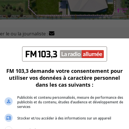
r le ou la journaliste :
i la première étape concrète pour la réalisation du futur
rin.
es professionnels d’architecture et d’ingénierie nécessaires 
FM 103,3 demande votre consentement pour
utiliser vos données à caractère personnel
dans les cas suivants :
conseil municipal, le 15 novembre.
Publicités et contenu personnalisés, mesure de performance des
de 2023 à 2024) et la surveillance des travaux (de 2025 à 2026
publicités et du contenu, études d’audience et développement de
services
Stocker et/ou accéder à des informations sur un appareil
 un peu plus de 2,8 millions de dollars.