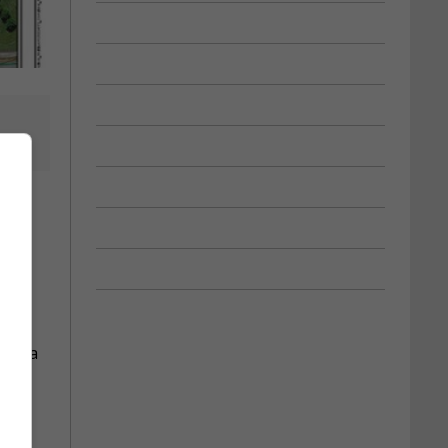
aux
) à la