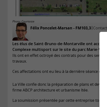
Photo: Courtoisie
|
Félix Poncelet-Marsan - FM103,3
Contacte
Les élus de Saint-Bruno-de-Montarville ont accompl
Complexe multisport sur le site du parc Marie-Victo
Ils ont en effet octroyé des contrats pour des servic
travaux.
Ces affectations ont eu lieu à la dernière séance du 
La Ville confie donc la préparation de plans et devis (
firme ABCP architecture et urbanisme ltée.
La soumission présentée par cette entreprise totalise