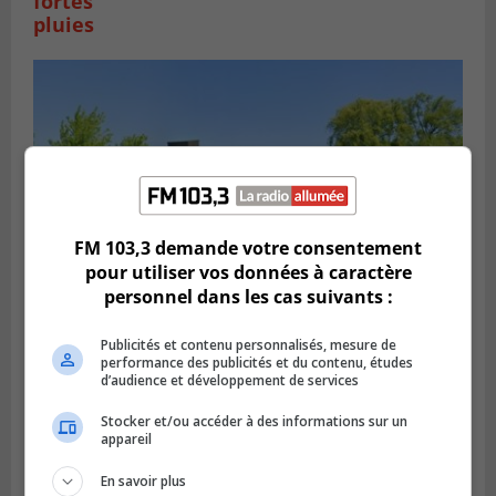
fortes
pluies
FM 103,3 demande votre consentement
pour utiliser vos données à caractère
personnel dans les cas suivants :
SAINT-HUBERT
Publicités et contenu personnalisés, mesure de
Publié le 6 août 2026 à 09h39
performance des publicités et du contenu, études
Longueuil injecte 1,5 M$ pour moderniser
d’audience et développement de services
deux stations de pompage
Stocker et/ou accéder à des informations sur un
appareil
En savoir plus