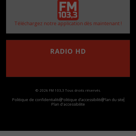
Téléchargez notre application dès maintenant !
RADIO HD
••••••••••••••••••
Comment synthoniser la fréquence HD dans
votre voiture
© 2026 FM 103,3 Tous droits réservés.
Politique de confidentialité
Politique d’accessibilité
Plan du site
Plan d'accessibilite