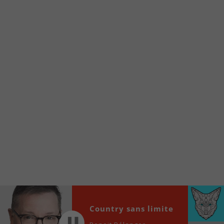
Voici la procédure ;)
À partir de votre téléphone, allez sur le site
internet de la Radio allumée au
www.fm1033.ca
Ensuite cliquez sur l’icône situé au bas de
votre écran
(celui qui représente un carré incluant une
flèche dirigé vers le haut)
Cliquez maintenant sur l’option Ajouter sur
l’écran d’accueil et vous verrez apparaître le
logo du FM 103,3
Faites Enregistrer en haut à droite.
Et voilà! Toutes les infos et l’écoute de votre radio
locale vous sont maintenant accessibles en un clic!
Audio
Country sans limite
00:00
00:00
Player