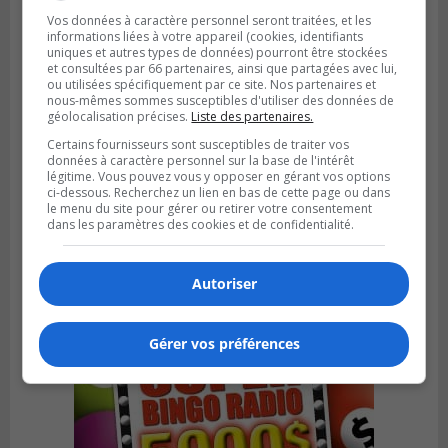
Vos données à caractère personnel seront traitées, et les
informations liées à votre appareil (cookies, identifiants
uniques et autres types de données) pourront être stockées
et consultées par 66 partenaires, ainsi que partagées avec lui,
ou utilisées spécifiquement par ce site. Nos partenaires et
nous-mêmes sommes susceptibles d'utiliser des données de
géolocalisation précises.
Liste des partenaires.
Certains fournisseurs sont susceptibles de traiter vos
données à caractère personnel sur la base de l'intérêt
légitime. Vous pouvez vous y opposer en gérant vos options
LA PRAIRIE
ci-dessous. Recherchez un lien en bas de cette page ou dans
Publié le 5 août 2026 à 11h59
le menu du site pour gérer ou retirer votre consentement
La Prairie loue des espaces de glace
dans les paramètres des cookies et de confidentialité.
jusqu’en avril 2027
Autoriser
Gérer vos préférences