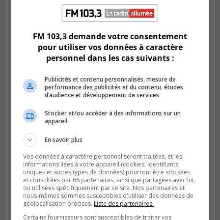
LONGUEUIL
Publié le 19 février 2024 à 09h44
FM 103,3 demande votre consentement
La Rive-Sud infestée par des logements
pour utiliser vos données à caractère
insalubres
personnel dans les cas suivants :
Publicités et contenu personnalisés, mesure de
performance des publicités et du contenu, études
d’audience et développement de services
Stocker et/ou accéder à des informations sur un
appareil
En savoir plus
Vos données à caractère personnel seront traitées, et les
informations liées à votre appareil (cookies, identifiants
uniques et autres types de données) pourront être stockées
et consultées par 66 partenaires, ainsi que partagées avec lui,
Publié le 12 février 2024 à 10h54
Le timbre poste risque de coûter plus cher
ou utilisées spécifiquement par ce site. Nos partenaires et
nous-mêmes sommes susceptibles d'utiliser des données de
géolocalisation précises.
Liste des partenaires.
Certains fournisseurs sont susceptibles de traiter vos