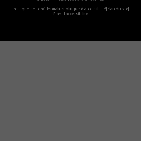
Politique de confidentialité
Politique d’accessibilité
Plan du site
Plan d'accessibilite
Comment installer notre vignette sur votre
appareil mobile