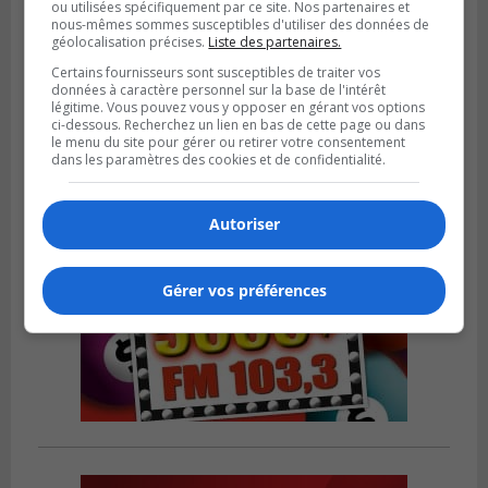
ou utilisées spécifiquement par ce site. Nos partenaires et
nous-mêmes sommes susceptibles d'utiliser des données de
LONGUEUIL
géolocalisation précises.
Liste des partenaires.
Publié le 26 juillet 2026 à 15h54
Le Marché saisonnier de Longueuil débute
Certains fournisseurs sont susceptibles de traiter vos
sa troisième édition
données à caractère personnel sur la base de l'intérêt
légitime. Vous pouvez vous y opposer en gérant vos options
ci-dessous. Recherchez un lien en bas de cette page ou dans
le menu du site pour gérer ou retirer votre consentement
dans les paramètres des cookies et de confidentialité.
Autoriser
Gérer vos préférences