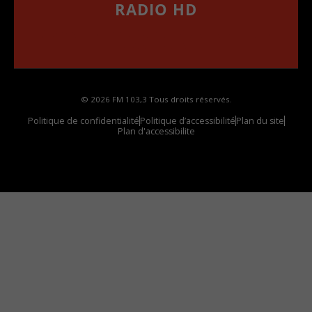
RADIO HD
••••••••••••••••••
Comment synthoniser la fréquence HD dans
votre voiture
© 2026 FM 103,3 Tous droits réservés.
Politique de confidentialité
Politique d’accessibilité
Plan du site
Plan d'accessibilite