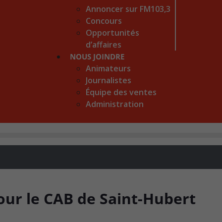
Annoncer sur FM103,3
Concours
Opportunités
d’affaires
NOUS JOINDRE
Animateurs
Journalistes
Équipe des ventes
Administration
our le CAB de Saint-Hubert