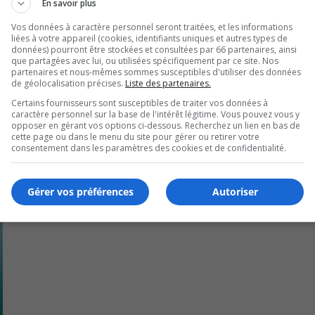
En savoir plus
Vos données à caractère personnel seront traitées, et les informations
liées à votre appareil (cookies, identifiants uniques et autres types de
baucher sept employés de plus, sans la contribution accrue d
données) pourront être stockées et consultées par 66 partenaires, ainsi
que partagées avec lui, ou utilisées spécifiquement par ce site. Nos
partenaires et nous-mêmes sommes susceptibles d'utiliser des données
de géolocalisation précises.
Liste des partenaires.
Certains fournisseurs sont susceptibles de traiter vos données à
caractère personnel sur la base de l'intérêt légitime. Vous pouvez vous y
opposer en gérant vos options ci-dessous. Recherchez un lien en bas de
cette page ou dans le menu du site pour gérer ou retirer votre
consentement dans les paramètres des cookies et de confidentialité.
Gérer vos préférences
Autoriser