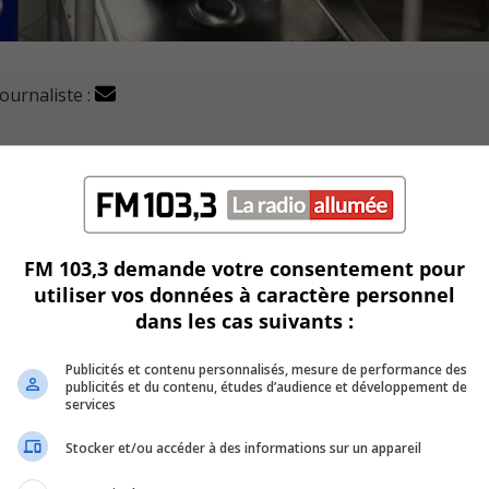
journaliste :
H) a battu de nouveaux records d’utilisation de sa popot
n assemblée générale annuelle qu’elle a livré 23 568 repas a
FM 103,3 demande votre consentement pour
utiliser vos données à caractère personnel
rt aux chiffres de l’année dernière.
dans les cas suivants :
s deux fois par semaine aux gens dans le besoin.
Publicités et contenu personnalisés, mesure de performance des
publicités et du contenu, études d’audience et développement de
ou d’individus souffrant de maladies chroniques ou à faible
services
Stocker et/ou accéder à des informations sur un appareil
ffectué un total 13 281 heures de bénévolats, soit 2 702 he