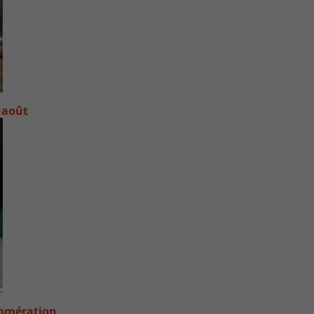
 août
lomération