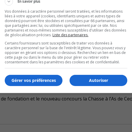
e des ventes régionales.
En savoir plus
Vos données à caractère personnel seront traitées, et les informations
ment et ils sont plus nombreux aussi à consulter le site In
liées à votre appareil (cookies, identifiants uniques et autres types de
données) pourront être stockées et consultées par 66 partenaires, ainsi
que partagées avec lui, ou utilisées spécifiquement par ce site. Nos
partenaires et nous-mêmes sommes susceptibles d'utiliser des données
ctions pour l’année en cours sont positives et tendent vers un
de géolocalisation précises.
Liste des partenaires.
Certains fournisseurs sont susceptibles de traiter vos données à
caractère personnel sur la base de l'intérêt légitime. Vous pouvez vous y
opposer en gérant vos options ci-dessous. Recherchez un lien en bas de
uditoire estimé à15 000 fidèles.
cette page ou dans le menu du site pour gérer ou retirer votre
consentement dans les paramètres des cookies et de confidentialité.
s projets en développement, comme la diffusion vidéo simult
Gérer vos préférences
Autoriser
opularité auprès des auditeurs.
 de fondation et le nouveau concours la Chasse à l’As de Ceo