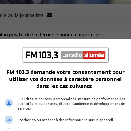
 le ou la journaliste :
lan positif de sa dernière année d’opération.
le annuelle par le président du conseil d’administration, Mi
vesti plus de 455 000 $ pour des travaux majeurs d’agrandiss
Longueuil.
FM 103,3 demande votre consentement pour
utiliser vos données à caractère personnel
endre les lieux accessibles aux personnes à mobilité réduite
dans les cas suivants :
de gouvernement.
Publicités et contenu personnalisés, mesure de performance des
publicités et du contenu, études d’audience et développement de
services
r reste toujours actuel pour la radio régionale.
Stocker et/ou accéder à des informations sur un appareil
aires nationaux a été enregistrée durant la dernière année,