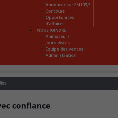
Annoncer sur FM103,3
Concours
Opportunités
d’affaires
NOUS JOINDRE
Animateurs
Journalistes
Équipe des ventes
Administration
les
avec confiance