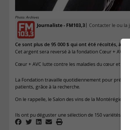
Photo: Archives
|
Journaliste - FM103,3
Contacter le ou la 
Ce sont plus de 95 000 $ qui ont été récoltés, à l’
Cet argent sera reversé à la fondation Cœur + AVC, 
Cœur + AVC lutte contre les maladies du cœur et les 
La Fondation travaille quotidiennement pour préveni
patients, grâce à la recherche.
On le rappelle, le Salon des vins de la Montérégie a 
Ils ont pu déguster une sélection de 150 variétés de v