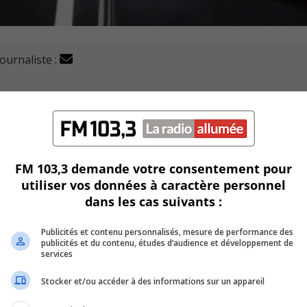
journaliste :
occasion de la 20ème édition du Salon des vins de la Montér
qui organise l’événement.
accidents vasculaires cérébraux depuis maintenant 70 ans.
FM 103,3 demande votre consentement pour
utiliser vos données à caractère personnel
r ce genre de maladies et favoriser au mieux le rétablissem
dans les cas suivants :
Publicités et contenu personnalisés, mesure de performance des
rassemblé cette année près de 400 participants.
publicités et du contenu, études d’audience et développement de
services
ins.
Stocker et/ou accéder à des informations sur un appareil