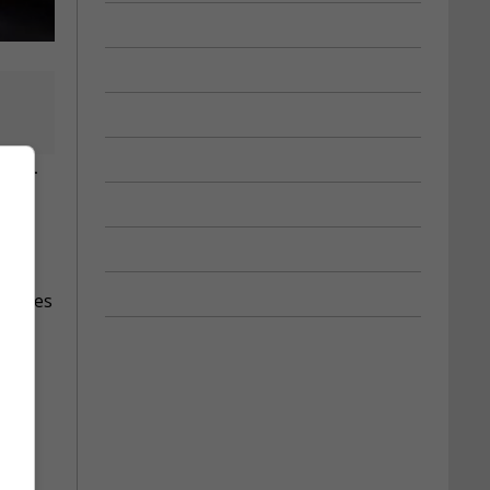
égie.
ent des