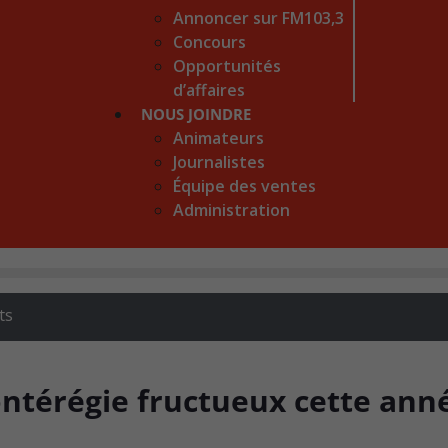
Annoncer sur FM103,3
Concours
Opportunités
d’affaires
NOUS JOINDRE
Animateurs
Journalistes
Équipe des ventes
Administration
ts
ontérégie fructueux cette ann