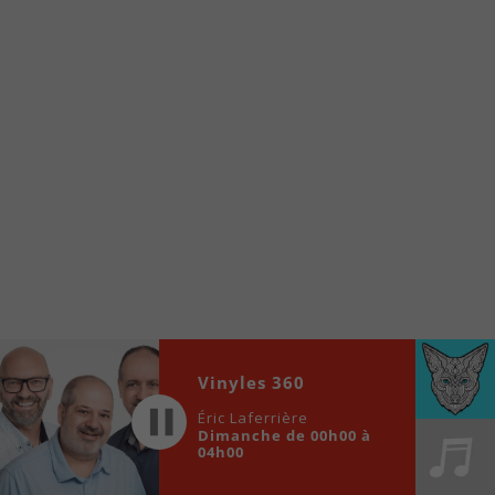
internet de la Radio allumée au
www.fm1033.ca
Ensuite cliquez sur l’icône situé au bas de
votre écran
(celui qui représente un carré incluant une
flèche dirigé vers le haut)
Cliquez maintenant sur l’option Ajouter sur
l’écran d’accueil et vous verrez apparaître le
logo du FM 103,3
Faites Enregistrer en haut à droite.
Et voilà! Toutes les infos et l’écoute de votre radio
locale vous sont maintenant accessibles en un clic!
Audio
Vinyles 360
00:00
00:00
Player
Éric Laferrière
Dimanche de 00h00 à
04h00