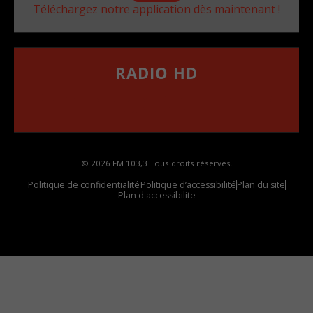
Téléchargez notre application dès maintenant !
RADIO HD
••••••••••••••••••
Comment synthoniser la fréquence HD dans
votre voiture
© 2026 FM 103,3 Tous droits réservés.
Politique de confidentialité
Politique d’accessibilité
Plan du site
Plan d'accessibilite