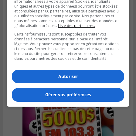
informations liées à votre appareil (cookies, identifiants
uniques et autres types de données) pourront être stockées
et consultées par 66 partenaires, ainsi que partagées avec lui,
ou utilisées spécifiquement par ce site. Nos partenaires et
nous-mêmes sommes susceptibles d'utiliser des données de
géolocalisation précises.
Liste des partenaires.
Certains fournisseurs sont susceptibles de traiter vos
BOUCHERVILLE
données à caractère personnel sur la base de l'intérêt
Publié le 13 juillet 2026 à 10h43
légitime. Vous pouvez vous y opposer en gérant vos options
Boucherville et le CSSP discutent d’une
ci-dessous. Recherchez un lien en bas de cette page ou dans
Planification scolaire
le menu du site pour gérer ou retirer votre consentement
dans les paramètres des cookies et de confidentialité.
Autoriser
Gérer vos préférences