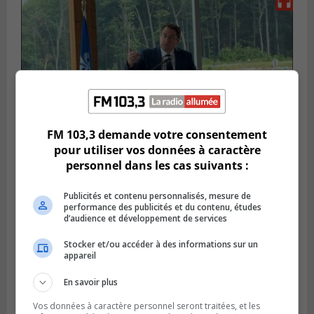
FM 103,3 demande votre consentement
pour utiliser vos données à caractère
personnel dans les cas suivants :
SAINT-HUBERT
Publié le 14 juillet 2026 à 04h58
L’ÉNA de Saint-Hubert pourrait vivre une
Publicités et contenu personnalisés, mesure de
performance des publicités et du contenu, études
forte croissance
d’audience et développement de services
Stocker et/ou accéder à des informations sur un
appareil
En savoir plus
Vos données à caractère personnel seront traitées, et les