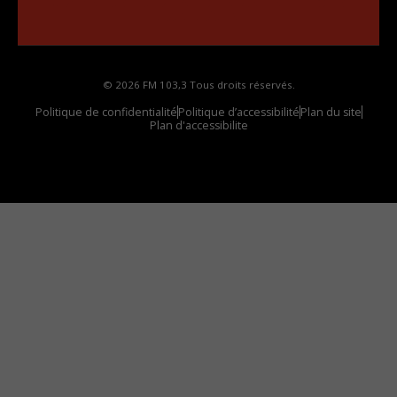
Comment synthoniser la fréquence HD dans
votre voiture
© 2026 FM 103,3 Tous droits réservés.
Politique de confidentialité
Politique d’accessibilité
Plan du site
Plan d'accessibilite