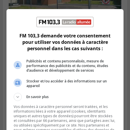
SAINT-HUBERT
FM 103,3 demande votre consentement
Publié le 6 août 2026 à 09h39
Longueuil injecte 1,5 M$ pour moderniser
pour utiliser vos données à caractère
deux stations de pompage
personnel dans les cas suivants :
Publicités et contenu personnalisés, mesure de
performance des publicités et du contenu, études
d’audience et développement de services
Stocker et/ou accéder à des informations sur un
appareil
En savoir plus
Vos données à caractère personnel seront traitées, et les
informations liées à votre appareil (cookies, identifiants
uniques et autres types de données) pourront être stockées
et consultées par 66 partenaires, ainsi que partagées avec lui,
LA PRAIRIE
ou utilisées spécifiquement par ce site. Nos partenaires et
Publié le 5 août 2026 à 11h59
nous-mêmes sommes susceptibles d'utiliser des données de