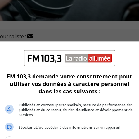
journaliste :
ents chez les travailleurs de chantiers routiers à Longueui
 routière du Québec (ATSRQ), le nombre d’accident a doublé a
FM 103,3 demande votre consentement pour
utiliser vos données à caractère personnel
rme que ce chiffre est passé de 40 à 100 accidents en un an.
dans les cas suivants :
Ville de lancer une campagne de sensibilisation.
Publicités et contenu personnalisés, mesure de performance des
publicités et du contenu, études d’audience et développement de
 un certain stress en raison des dangers possibles.
services
Stocker et/ou accéder à des informations sur un appareil