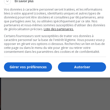
En savoir plus
U
00:00
Vos données à caractère personnel seront traitées, et les informations
U
liées à votre appareil (cookies, identifiants uniques et autres types de
Ar
ut aider la cause.
données) pourront être stockées et consultées par 66 partenaires, ainsi
que partagées avec lui, ou utilisées spécifiquement par ce site. Nos
ke
partenaires et nous-mêmes sommes susceptibles d'utiliser des données
 pas la seule stratégie pour sécuriser les lieux, dit-il.
to
de géolocalisation précises.
Liste des partenaires.
in
Certains fournisseurs sont susceptibles de traiter vos données à
ent un « corridor de sécurité » près d’un chantier sur la rout
caractère personnel sur la base de l'intérêt légitime. Vous pouvez vous y
or
opposer en gérant vos options ci-dessous. Recherchez un lien en bas de
de
cette page ou dans le menu du site pour gérer ou retirer votre
consentement dans les paramètres des cookies et de confidentialité.
vo
Gérer vos préférences
Autoriser