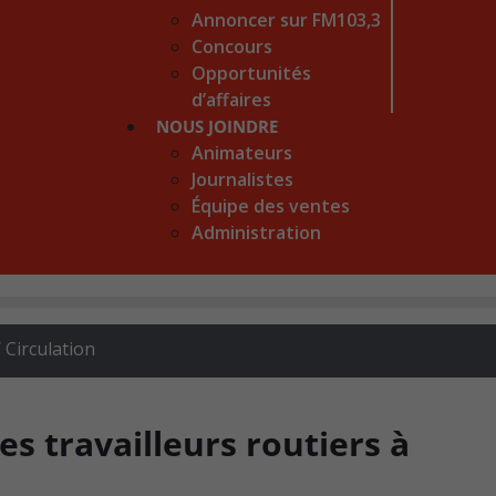
Annoncer sur FM103,3
Concours
Opportunités
d’affaires
NOUS JOINDRE
Animateurs
Journalistes
Équipe des ventes
Administration
 Circulation
es travailleurs routiers à