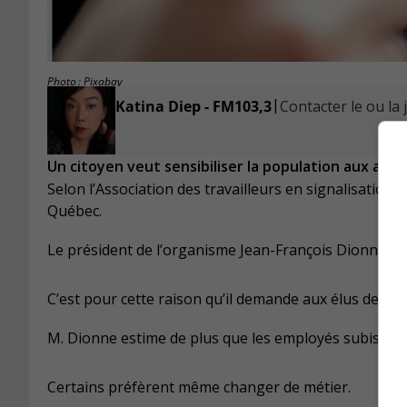
Photo : Pixabay
|
Katina Diep - FM103,3
Contacter le ou la 
Un citoyen veut sensibiliser la population aux accid
Selon l’Association des travailleurs en signalisation
Québec.
Le président de l’organisme Jean-François Dionne affi
C’est pour cette raison qu’il demande aux élus de la 
M. Dionne estime de plus que les employés subissent
Certains préfèrent même changer de métier.