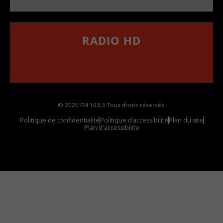
RADIO HD
••••••••••••••••••
Comment synthoniser la fréquence HD dans
votre voiture
© 2026 FM 103,3 Tous droits réservés.
Politique de confidentialité
Politique d’accessibilité
Plan du site
Plan d'accessibilite