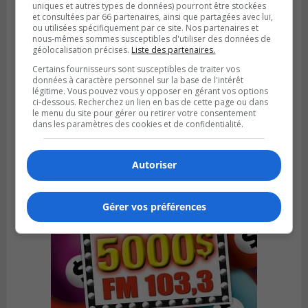
uniques et autres types de données) pourront être stockées
et consultées par 66 partenaires, ainsi que partagées avec lui,
ou utilisées spécifiquement par ce site. Nos partenaires et
nous-mêmes sommes susceptibles d'utiliser des données de
géolocalisation précises.
Liste des partenaires.
LA PRAIRIE
Certains fournisseurs sont susceptibles de traiter vos
Publié le 4 août 2026 à 15h50
données à caractère personnel sur la base de l'intérêt
Le mur du rempart de La Prairie retrouve
légitime. Vous pouvez vous y opposer en gérant vos options
sa jeunesse
ci-dessous. Recherchez un lien en bas de cette page ou dans
le menu du site pour gérer ou retirer votre consentement
dans les paramètres des cookies et de confidentialité.
Autoriser
Gérer vos préférences